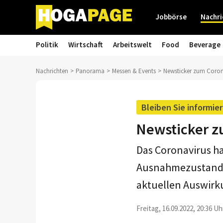
Jobbörse
Nachri
Politik
Wirtschaft
Arbeitswelt
Food
Beverage
Nachrichten
Panorama
Messen & Events
Newsticker zum Coron
Bleiben Sie informier
Newsticker z
Das Coronavirus h
Ausnahmezustand v
aktuellen Auswirk
Freitag, 16.09.2022, 20:36 Uh