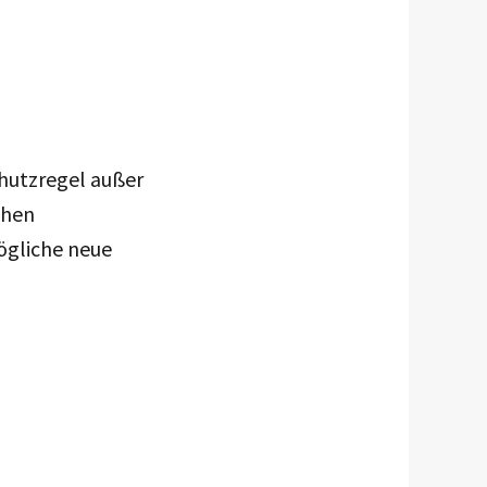
chutzregel außer
chen
mögliche neue