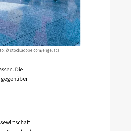
oto: © stock.adobe.com/engel.ac)
assen. Die
s gegenüber
sewirtschaft