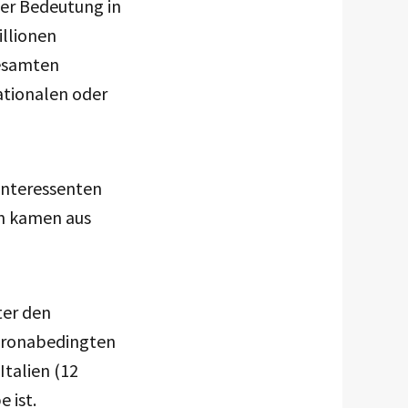
ler Bedeutung in
illionen
gesamten
ationalen oder
Interessenten
n kamen aus
ter den
coronabedingten
Italien (12
 ist.