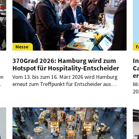
Messe
F
370Grad 2026: Hamburg wird zum
In
Hotspot für Hospitality-Entscheider
C
e
en
Vom 13. bis zum 16. März 2026 wird Hamburg
erneut zum Treffpunkt für Entscheider aus
Mi
Hotellerie, Gastronomie und Catering: Die
20
370Grad lädt zum zweiten Mal ins Empire
un
Riverside Hotel und setzt auf Austausch,
7D
Innovation und persönlichen Austausch auf
ju
en.
Augenhöhe.
zu
ge
kö