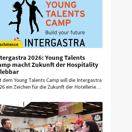
achmesse
tergastra 2026: Young Talents
amp macht Zukunft der Hospitality
rlebbar
t dem Young Talents Camp will die Intergastra
26 ein Zeichen für die Zukunft der Hotellerie
d Gastronomie setzen. In Halle 7 am Stand
72 soll eine Erlebnisfläche entstehen, auf der
nge Menschen aus ganz Deutschland
sammenkommen, neue Perspektiven
winnen und Hospitality praxisnah erleben
nnen.