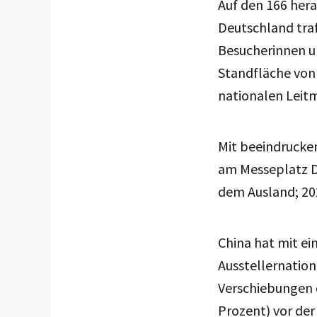
Auf den 166 her
Deutschland tra
Besucherinnen u
Standfläche von 
nationalen Leit
Mit beeindrucken
am Messeplatz D
dem Ausland; 202
China hat mit ei
Ausstellernation
Verschiebungen d
Prozent) vor der 