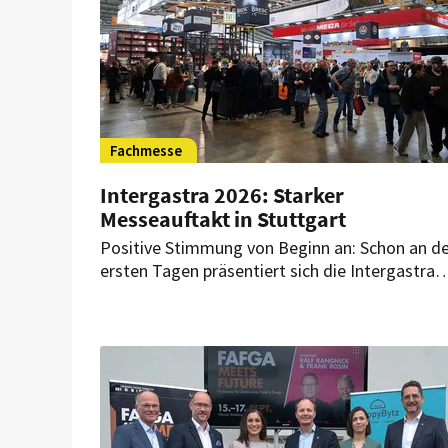
Fachmesse
Intergastra 2026: Starker
Messeauftakt in Stuttgart
Positive Stimmung von Beginn an: Schon an d
ersten Tagen präsentiert sich die Intergastra
auch in diesem Jahr als erfolgreicher
Branchentreff. Hohe Besucherfrequenzen,
intensive Gespräche und realistische
Erwartungen prägen den Messeauftakt – wie
Aussteller im Gespräch mit HOGAPAGE bericht