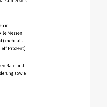
rona-Comeback
en in
Alle Messen
nt) mehr als
 elf Prozent).
ren Bau- und
sierung sowie