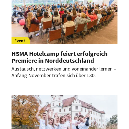
Hotellerie.
Event
HSMA Hotelcamp feiert erfolgreich
Premiere in Norddeutschland
Austausch, netzwerken und voneinander lernen –
Anfang November trafen sich über 130
Hotelbegeisterte aus ganz Deutschland zum 16.
HSMA Hotelcamp im Atlantic Hotel
Galopprennbahn in Bremen. Das Barcamp-
Format, das seit 2008 fester Bestandteil der
etablierten Events innerhalb der Branche ist,
fand damit zum ersten Mal in Norddeutschland
statt.