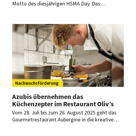
Motto des diesjährigen HSMA Day. Das
Branchenevent findet am 15. und 16. September
2025 in Köln statt. Dabei setzt die HSMA
Deutschland vor allem auf praxisrelevante
Inhalte für den Hotelalltag.
Nachwuchsförderung
Azubis übernehmen das
Küchenzepter im Restaurant Oliv’s
Vom 28. Juli bis zum 26. August 2025 geht das
Gourmetrestaurant Aubergine in die kreative
Sommerspause. Währenddessen übernimmt der
Nachwuchs das Ruder in einem anderen