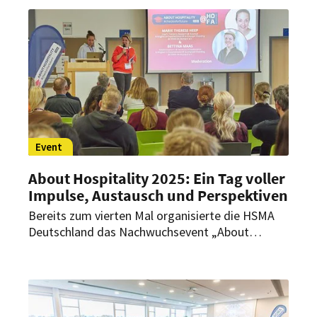
Restaurant des Hotels Vier Jahreszeiten
Starnberg.
Event
About Hospitality 2025: Ein Tag voller
Impulse, Austausch und Perspektiven
Bereits zum vierten Mal organisierte die HSMA
Deutschland das Nachwuchsevent „About
Hospitality“. Die Veranstaltung bot auch in
diesem Jahr wieder die Möglichkeit für einen
interaktiven Austausch zwischen Wissensgebern,
Chancengebern und neugierigen Talenten zu den
aktuellen und zukünftigen Entwicklungen der