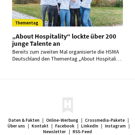
Thementag
„About Hospitality“ lockte über 200
junge Talente an
Bereits zum zweiten Mal organisierte die HSMA
Deutschland den Thementag „About Hospitality“
– ein interaktives Event mit live gestreamten
Vorträgen und spannenden Diskussionsformaten
rund um die Berufe in der Hotellerie. Mehr als
200 junge Talente kamen dafür nach Berlin,
Hamburg und München.
Daten & Fakten
|
Online-Werbung
|
Crossmedia-Pakete
|
Über uns
|
Kontakt
|
Facebook
|
LinkedIn
|
Instagram
|
Newsletter
|
RSS-Feed