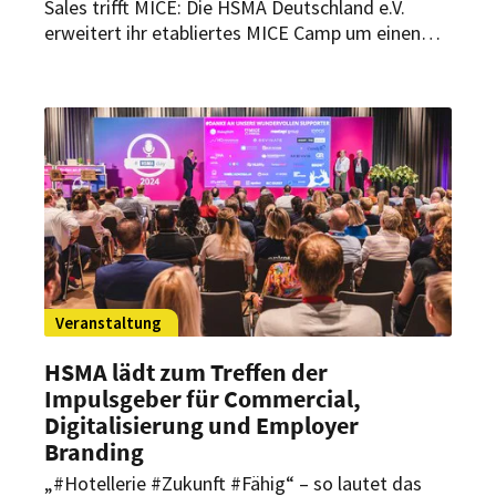
Sales trifft MICE: Die HSMA Deutschland e.V.
erweitert ihr etabliertes MICE Camp um einen
stärkeren Sales-Fokus. Ab 2025 wird aus der
Veranstaltung das HSMA Sales & MICE Camp,
das Vertrieb und Meeting- & Eventplanung enger
verzahnt und damit direkt auf aktuelle
Marktbedürfnisse reagiert.
Veranstaltung
HSMA lädt zum Treffen der
Impulsgeber für Commercial,
Digitalisierung und Employer
Branding
„#Hotellerie #Zukunft #Fähig“ – so lautet das