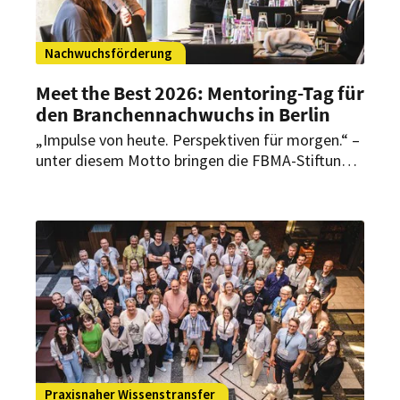
Nachwuchsförderung
Meet the Best 2026: Mentoring-Tag für
den Branchennachwuchs in Berlin
„Impulse von heute. Perspektiven für morgen.“ –
unter diesem Motto bringen die FBMA-Stiftung
und die HSMA Deutschland Nachwuchstalente
und Spitzenführungskräfte zusammen. Beim
„Meet the Best“ in Berlin stehen persönliche
Gespräche über Karrierewege, Entscheidungen,
Erfolge und Rückschläge im Mittelpunkt.
Praxisnaher Wissenstransfer