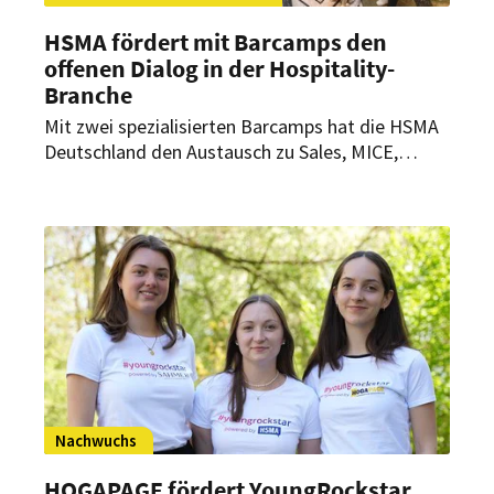
HSMA fördert mit Barcamps den
offenen Dialog in der Hospitality-
Branche
Mit zwei spezialisierten Barcamps hat die HSMA
Deutschland den Austausch zu Sales, MICE,
Technologie und Online-Marketing vertieft.
Insgesamt diskutierten 140 Branchenvertreter
aktuelle Herausforderungen und entwickelten
praxisnahe Lösungsansätze für die Hospitality-
Branche.
Nachwuchs
HOGAPAGE fördert YoungRockstar