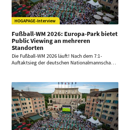
HOGAPAGE-Interview
Fußball-WM 2026: Europa-Park bietet
Public Viewing an mehreren
Standorten
Die Fußball-WM 2026 läuft! Nach dem 7:1-
Auftaktsieg der deutschen Nationalmannschaft
gegen Curaçao herrscht vielerorts große WM-
Stimmung – auch im Europa-Park Erlebnis-
Resort. Rund 2.000 Gäste verfolgten die Partie
beim Public Viewing auf der Piazza des Hotels
„Colosseo“. Frank Müller, Direktor F&B Hotels,
spricht im HOGAPAGE-Interview über die
Besonderheiten des Public-Viewing-Konzepts
und dessen Bedeutung für das Gästeerlebnis.