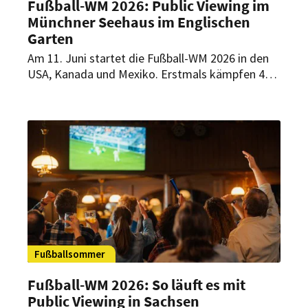
Fußball-WM 2026: Public Viewing im
Münchner Seehaus im Englischen
Garten
Am 11. Juni startet die Fußball-WM 2026 in den
USA, Kanada und Mexiko. Erstmals kämpfen 48
Nationen in 104 Spielen um den Titel. Zahlreiche
Partien können Fußballfans auch im Seehaus im
Englischen Garten in München verfolgen.
Biergartenleiter Vaios Mpardas verrät im
Interview mit HOGAPAGE, was Gäste beim Public
Viewing erwartet, wie sein Team mit den späten
Anstoßzeiten umgeht und welche Prognose er
für das Turnier wagt.
Fußballsommer
Fußball-WM 2026: So läuft es mit
Public Viewing in Sachsen