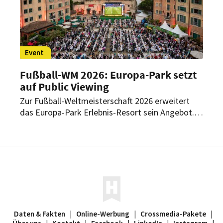
Event
Fußball-WM 2026: Europa-Park setzt
auf Public Viewing
Zur Fußball-Weltmeisterschaft 2026 erweitert
das Europa-Park Erlebnis-Resort sein Angebot.
Gäste des Freizeitparks können zahlreiche Spiele
an mehreren Standorten im Resort gemeinsam
verfolgen.
Daten & Fakten
|
Online-Werbung
|
Crossmedia-Pakete
|