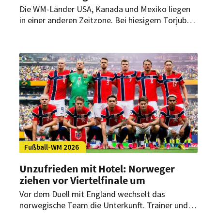
Die WM-Länder USA, Kanada und Mexiko liegen
in einer anderen Zeitzone. Bei hiesigem Torjubel
beim Public Viewing kann es abends spät werden.
Wie gehen die Städte in Sachsen damit um?
Fußball-WM 2026
Unzufrieden mit Hotel: Norweger
ziehen vor Viertelfinale um
Vor dem Duell mit England wechselt das
norwegische Team die Unterkunft. Trainer und
Kapitän äußern sich dazu. Zudem spricht der