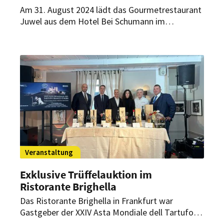
Am 31. August 2024 lädt das Gourmetrestaurant
Juwel aus dem Hotel Bei Schumann im
sächsischen Kirschau zur großen Küchenparty.
Mit dabei sind ausgezeichnete Spitzenköche und
Winzer.
Veranstaltung
Exklusive Trüffelauktion im
Ristorante Brighella
Das Ristorante Brighella in Frankfurt war
Gastgeber der XXIV Asta Mondiale dell Tartufo
Bianco d’Alba. Bei der exklusiven Veranstaltung