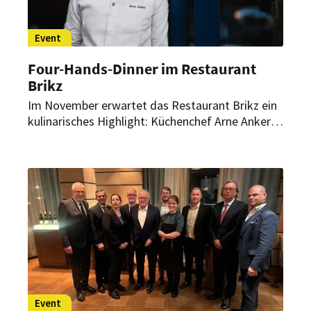
Event
Four-Hands-Dinner im Restaurant
Brikz
Im November erwartet das Restaurant Brikz ein
kulinarisches Highlight: Küchenchef Arne Anker
empfängt am 17. November 2024 die belgische
Köchin Lien Vandeputte zu einem exklusiven
Four-Hands-Dinner. Gemeinsam präsentieren sie
jeweils drei Gänge, die ihre individuellen
Küchenphilosophien widerspiegeln.
Event