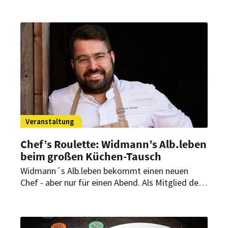
konnten Gäste nicht nur ein erlesenes
Trüffelmenü mit exquisiten Weinen genießen,
sondern auch live die weltweite Trüffelauktion
mitverfolgen.
Veranstaltung
Chef’s Roulette: Widmann’s Alb.leben
beim großen Küchen-Tausch
Widmann´s Alb.leben bekommt einen neuen
Chef - aber nur für einen Abend. Als Mitglied der
Jeunes Restaurateurs ist Andreas Widmann als
Gastkoch für ein besonderes Event der JRE
Österreich ausgewählt worden.