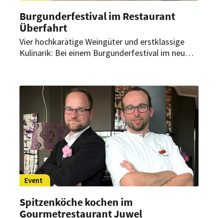
Burgunderfestival im Restaurant
Überfahrt
Vier hochkarätige Weingüter und erstklassige
Kulinarik: Bei einem Burgunderfestival im neu
eröffneten Restaurant Überfahrt stellten vier
Weingüter an zwei Abenden ihr Repertoire vor.
Begleitet wurden die edlen Tropfen von einem
Gourmetmenü von Spitzenköchin Cornelia
Fischer.
Event
Spitzenköche kochen im
Gourmetrestaurant Juwel