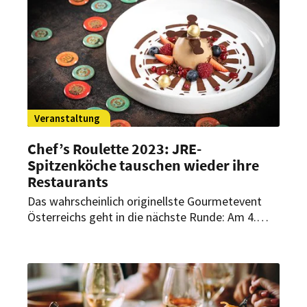
Veranstaltung
Chef’s Roulette 2023: JRE-
Spitzenköche tauschen wieder ihre
Restaurants
Das wahrscheinlich originellste Gourmetevent
Österreichs geht in die nächste Runde: Am 4.
Oktober wechseln dieses Jahr mehr als 45 der
besten Jeunes Restaurateurs des Landes sowie
der Nachbarländer Schweiz, Deutschland und
Slowenien ihre Lokale. Wer wo kocht, bleibt bis
zum Menü ein Geheimnis.