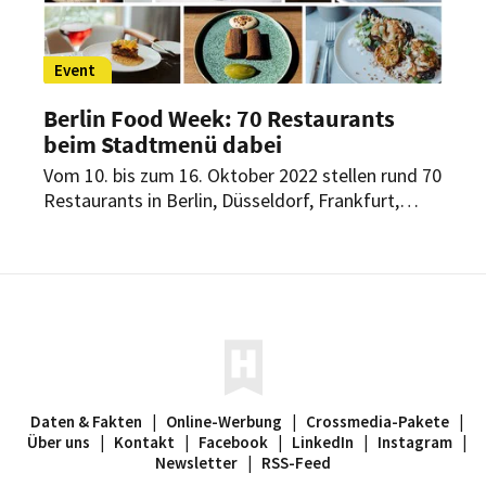
Event
Berlin Food Week: 70 Restaurants
beim Stadtmenü dabei
Vom 10. bis zum 16. Oktober 2022 stellen rund 70
Restaurants in Berlin, Düsseldorf, Frankfurt,
Hamburg, München und Stuttgart ihr
Wochenmenü oder -Gericht unter das Motto
„Vom Rinde verweht“. Sie servieren Gerichte, in
denen alternative Proteinquellen oder
Fleischersatzprodukte – auch genannt New Meat
– die Hauptrolle spielen.
Daten & Fakten
|
Online-Werbung
|
Crossmedia-Pakete
|
Über uns
|
Kontakt
|
Facebook
|
LinkedIn
|
Instagram
|
Newsletter
|
RSS-Feed