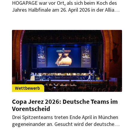
HOGAPAGE war vor Ort, als sich beim Koch des
Jahres Halbfinale am 26. April 2026 in der Allianz
Arena alles um Emotion, Handwerk und
Kreativität drehte. 16 Talente kämpften um den
Einzug ins Finale – mit Gerichten, die ihre
persönliche Geschichte erzählen. Am Ende stehen
sechs Finalisten fest.
Wettbewerb
Copa Jerez 2026: Deutsche Teams im
Vorentscheid
Drei Spitzenteams treten Ende April in München
gegeneinander an. Gesucht wird der deutsche
Vertreter für das internationale Finale in Spanien.