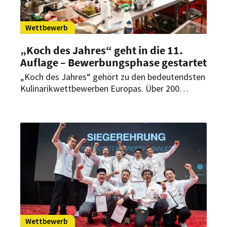
Wettbewerb
„Koch des Jahres“ geht in die 11.
Auflage – Bewerbungsphase gestartet
„Koch des Jahres“ gehört zu den bedeutendsten
Kulinarikwettbewerben Europas. Über 200
Talente haben bislang teilgenommen. Nachdem
im November das große diesjährige
Jubiläumsfinale stattgefunden hatte, startet der
Live-Wettbewerb jetzt bereits in seine elfte
Auflage.
Wettbewerb