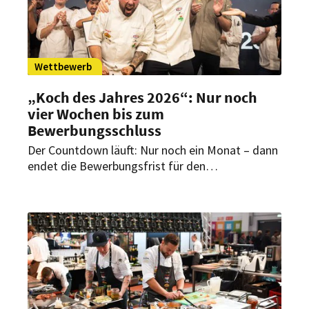
Wettbewerb
„Koch des Jahres 2026“: Nur noch
vier Wochen bis zum
Bewerbungsschluss
Der Countdown läuft: Nur noch ein Monat – dann
endet die Bewerbungsfrist für den
renommierten Wettbewerb. Gesucht werden
Newcomer, Young Chefs und aufstrebende
Talente der gehobenen Küche, die den Mut
haben, ihre persönliche Geschichte auf den Teller
zu bringen.