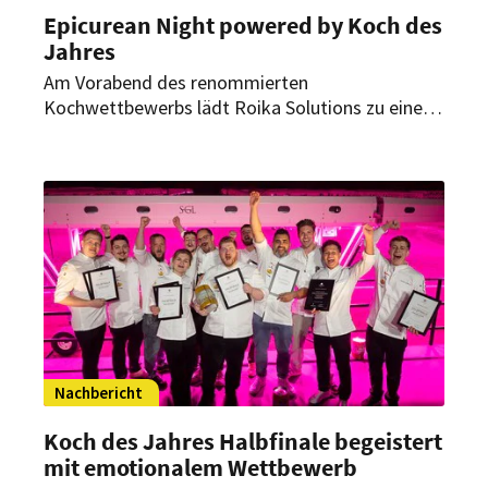
Epicurean Night powered by Koch des
Jahres
Am Vorabend des renommierten
Kochwettbewerbs lädt Roika Solutions zu einem
außergewöhnlichen Event ein. Im Kameha Grand
in Bonn erwartet die Gäste ein kulinarisches
Highlight. Sie dürfen nicht nur genießen, sondern
finden sich auch in der Rolle der Juroren wieder.
Nachbericht
Koch des Jahres Halbfinale begeistert
mit emotionalem Wettbewerb