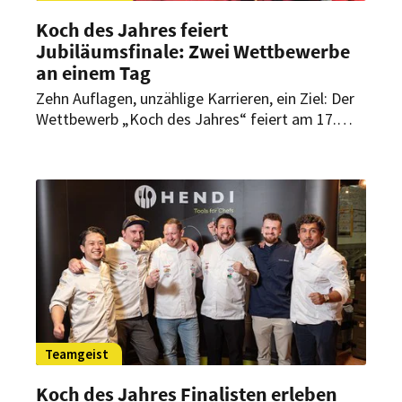
Koch des Jahres feiert
Jubiläumsfinale: Zwei Wettbewerbe
an einem Tag
Zehn Auflagen, unzählige Karrieren, ein Ziel: Der
Wettbewerb „Koch des Jahres“ feiert am 17.
November 2025 in Essen sein großes
Jubiläumsfinale. Zum ersten Mal in der
Geschichte wird er dabei am selben Tag
ausgetragen wie der Wettstreit um den
„Patissier des Jahres“.
Teamgeist
Koch des Jahres Finalisten erleben