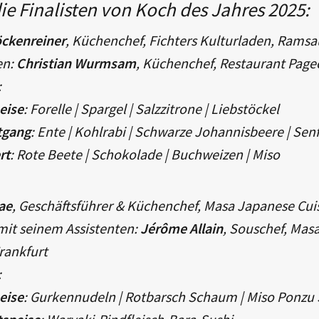
ie Finalisten von Koch des Jahres 2025:
öckenreiner
, Küchenchef, Fichters Kulturladen, Rams
en:
Christian Wurmsam
, Küchenchef, Restaurant Pag
:
eise
: Forelle | Spargel | Salzzitrone | Liebstöckel
tgang
: Ente | Kohlrabi | Schwarze Johannisbeere | Sen
rt
: Rote Beete | Schokolade | Buchweizen | Miso
ae
, Geschäftsführer & Küchenchef, Masa Japanese Cuis
it seinem Assistenten:
Jérôme Allain
, Souschef, Mas
Frankfurt
:
eise
: Gurkennudeln | Rotbarsch Schaum | Miso Ponz