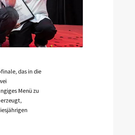
nale, das in die
wei
ängiges Menü zu
berzeugt,
iesjährigen