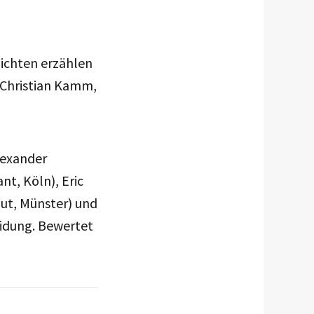
hichten erzählen
 Christian Kamm,
lexander
t, Köln), Eric
aut, Münster) und
eidung. Bewertet