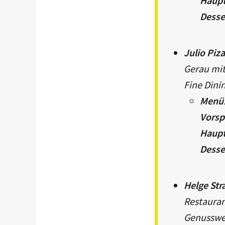
Haupt
Desse
Julio Piz
Gerau mit
Fine Dini
Menü
Vorsp
Haupt
Desse
Helge Str
Restauran
Genusswer