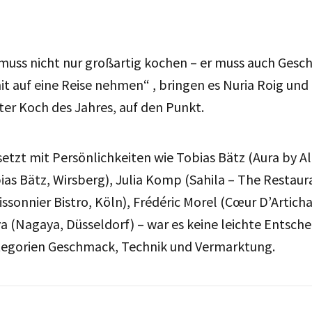
muss nicht nur großartig kochen – er muss auch Gesc
 auf eine Reise nehmen“ , bringen es Nuria Roig und
nter Koch des Jahres, auf den Punkt.
esetzt mit Persönlichkeiten wie Tobias Bätz (Aura by A
s Bätz, Wirsberg), Julia Komp (Sahila – The Restauran
sonnier Bistro, Köln), Frédéric Morel (Cœur D’Artich
 (Nagaya, Düsseldorf) – war es keine leichte Entsch
tegorien Geschmack, Technik und Vermarktung.