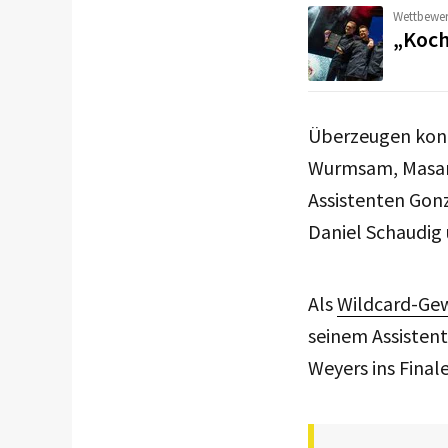
Wettbewe
„Koch
Überzeugen konn
Wurmsam, Masaru
Assistenten Gonz
Daniel Schaudig 
Als
Wildcard-Gew
seinem Assistent
Weyers ins Finale