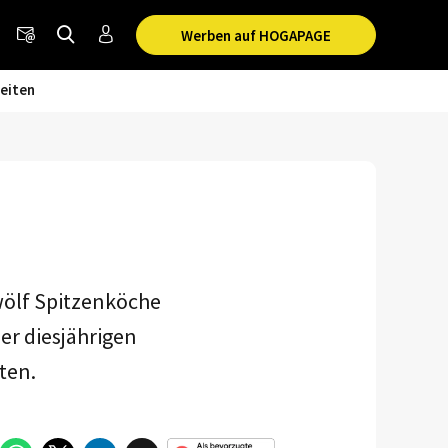
Werben auf HOGAPAGE
eiten
wölf Spitzenköche
er diesjährigen
eten.