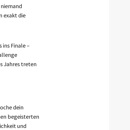
s niemand
n exakt die
 ins Finale –
allenge
s Jahres treten
Koche dein
ten begeisterten
ichkeit und