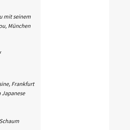
au mit seinem
eou, München
f
ine, Frankfurt
a Japanese
u Schaum