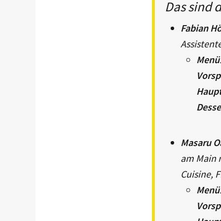
Das sind d
Fabian H
Assistent
Menü
Vorsp
Haup
Desse
Masaru O
am Main m
Cuisine, 
Menü
Vorsp