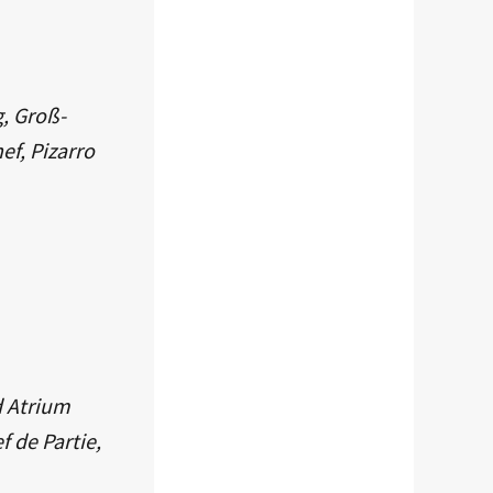
g, Groß-
ef, Pizarro
d Atrium
ef de Partie,