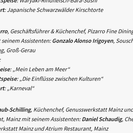
speise
: Waryaki-Rindfleisch-Bara-Sushi
rt
: Japanische Schwarzwälder Kirschtorte
arro
, Geschäftsführer & Küchenchef, Pizarro Fine Dinin
 seinem Assistenten:
Gonzalo Alonso Irigoyen
, Sousch
ng, Groß-Gerau
:
eise
: „Mein Leben am Meer“
speise
: „Die Einflüsse zwischen Kulturen“
rt
: „Karneval“
aub-Schilling
, Küchenchef, Genusswerkstatt Mainz un
t, Mainz mit seinem Assistenten:
Daniel Schaudig
, Ch
kstatt Mainz und Atrium Restaurant, Mainz