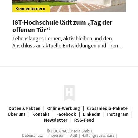
Kennenlernern
IST-Hochschule lädt zum „Tag der
offenen Tür“
Lebenslanges Lernen, aktiv bleiben und den
Anschluss an aktuelle Entwicklungen und Trends
nicht verpassen. Das ist eine der Aufgaben von
Mitarbeitern in der Hotellerie und im Tourismus.
Egal in welchem Bereich, es gibt immer noch
etwas Neues zu erlernen.
Daten & Fakten
|
Online-Werbung
|
Crossmedia-Pakete
|
Über uns
|
Kontakt
|
Facebook
|
LinkedIn
|
Instagram
|
Newsletter
|
RSS-Feed
© HOGAPAGE Media GmbH
Datenschutz
|
Impressum
|
AGB
|
Haftungsausschluss
|