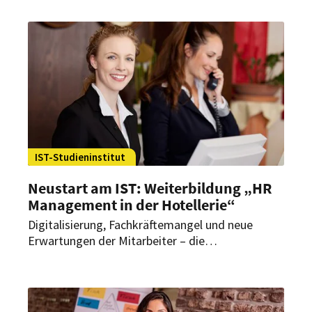
Recruiting zeigt Ansätze und gibt Praxisbeispiele
aus erster Hand.
IST-Studieninstitut
Neustart am IST: Weiterbildung „HR
Management in der Hotellerie“
Digitalisierung, Fachkräftemangel und neue
Erwartungen der Mitarbeiter – die
Anforderungen im Personalmanagement der
Hotellerie haben sich gewandelt. Das IST-
Studieninstitut reagiert darauf mit einer
Neuausrichtung seines Angebots.