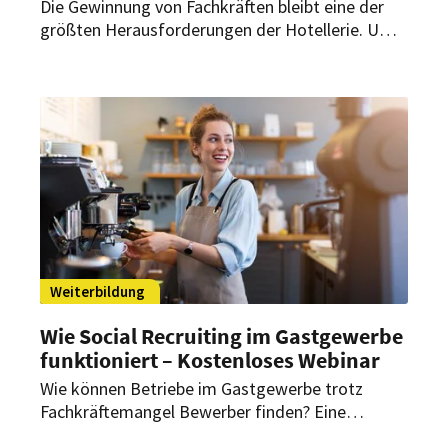
Die Gewinnung von Fachkräften bleibt eine der
größten Herausforderungen der Hotellerie. Um
Betriebe bei moderner Personalgewinnung und -
bindung zu unterstützen, startet das IST-
Studieninstitut eine kostenlose zweiteilige
Webinar-Reihe zu Recruiting, Onboarding und
Mitarbeiterbindung.
Weiterbildung
Wie Social Recruiting im Gastgewerbe
funktioniert – Kostenloses Webinar
Wie können Betriebe im Gastgewerbe trotz
Fachkräftemangel Bewerber finden? Eine
kostenfreie Online-Weiterbildung von Strehlow