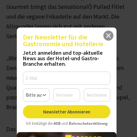
Gourmet bringt das SensationalÔ Pulled Fillet
und die vegane Frikadelle auf den Markt. Die
Allrounder lassen sich gut mit anderen
Gerichten kombinieren.
Der Newsletter für die
Gastronomie und Hotellerie
Jetzt anmelden und top-aktuelle
„Wir sind sehr stolz auf unsere Neuprodukte.
News aus der Hotel-und Gastro-
Branche erhalten.
Denn sie sind nicht nur technologisch auf dem
neuesten Stand. Sie haben auch eine Top-
Qualität, eine sehr fleischähnliche Textur und
passen zu vielen Gerichten“, so Christian Geupel,
Brand Manager Nestlé Professional.
Newsletter Abonnieren
Ich bestätige die
AGB
und
Datenschutzerklärung
Das SensationalÔ Pulled Fillet hat einen