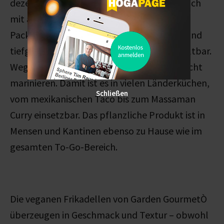
dezenten Hähnchengeschmack und lässt sich
mit anderen Speisen kombinieren. Die
Packungen mit jeweils drei Beuteln á 2 kg sind
tiefgefroren und dadurch zwölf Monate haltbar.
Wegen der faserigen Textur lässt es sich leicht
marinieren. Damit ist es in vielen Länderküchen,
Schließen
vom mexikanischen Taco bis zum Massaman
Curry einsetzbar. Das pflanzliche Produkt ist in
Mensen und Kantinen ebenso zu Hause wie im
gesamten To-Go-Bereich.
Die veganen Frikadellen von Garden GourmetÒ
überzeugen in Geschmack und Textur – obwohl