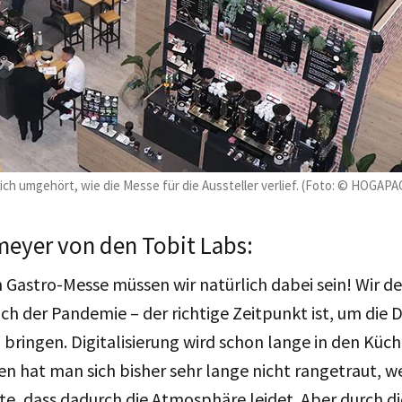
ch umgehört, wie die Messe für die Aussteller verlief. (Foto: © HOGAPA
meyer von den Tobit Labs:
 Gastro-Messe müssen wir natürlich dabei sein! Wir d
ch der Pandemie – der richtige Zeitpunkt ist, um die Di
bringen. Digitalisierung wird schon lange in den Küc
n hat man sich bisher sehr lange nicht rangetraut, w
e, dass dadurch die Atmosphäre leidet. Aber durch d