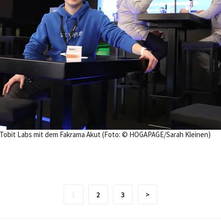
 Tobit Labs mit dem Fakrama Akut (Foto: © HOGAPAGE/Sarah Kleinen)
1
2
3
>