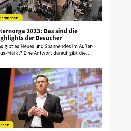
achmesse
ternorga 2023: Das sind die
ighlights der Besucher
s gibt es Neues und Spannendes im Außer-
us-Markt? Eine Antwort darauf gibt die
ternorga in Hamburg. Auch HOGAPAGE ist vor
t und hat einige Besucher befragt, wie sie die
sse erleben und was ihre Highlights sind.
esse