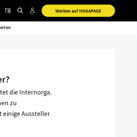
Werben auf HOGAPAGE
eiten
er?
et die Internorga.
nen zu
 einige Aussteller