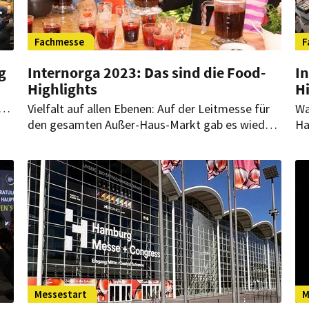
Fachmesse
F
g
Internorga 2023: Das sind die Food-
In
Highlights
H
e
Vielfalt auf allen Ebenen: Auf der Leitmesse für
Wa
den gesamten Außer-Haus-Markt gab es wieder
Ha
viele innovative Produkte zu entdecken, die den
In
Küchenalltag ergänzen und erleichtern sollen.
Or
er
HOGAPAGE stellt die interessantesten von ihnen
Me
vor.
Messestart
M