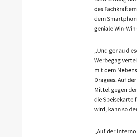
des Fachkräftema
dem Smartphone a
geniale Win-Win-
„Und genau diese
Werbegag verteil
mit dem Nebensat
Dragees. Auf der
Mittel gegen den
die Speisekarte
wird, kann so d
„Auf der Internor