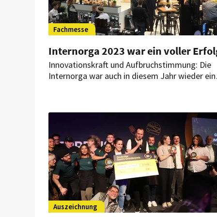
Fachmesse
Internorga 2023 war ein voller Erfol
Innovationskraft und Aufbruchstimmung: Die
Internorga war auch in diesem Jahr wieder ein
Impulsgeberin und Plattform für Austausch,
Inspiration und neue Trends. Hotellerie,
Gastronomie sowie die Bäcker- und
Konditorenzunft kamen für die Top-Themen d
Branche in den Hamburger Messehallen
zusammen. Veranstalter und ausstellende
Unternehmen ziehen eine durchweg positive
Bilanz und zeigen sich begeistert.
Auszeichnung