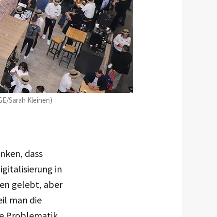
GE/Sarah Kleinen)
enken, dass
gitalisierung in
hen gelebt, aber
eil man die
ie Problematik