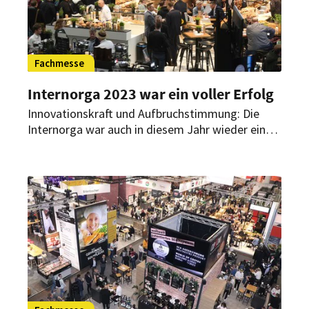
Fachmesse
Internorga 2023 war ein voller Erfolg
Innovationskraft und Aufbruchstimmung: Die
Internorga war auch in diesem Jahr wieder eine
Impulsgeberin und Plattform für Austausch,
Inspiration und neue Trends. Hotellerie,
Gastronomie sowie die Bäcker- und
Konditorenzunft kamen für die Top-Themen der
Branche in den Hamburger Messehallen
zusammen. Veranstalter und ausstellende
Unternehmen ziehen eine durchweg positive
Bilanz und zeigen sich begeistert.