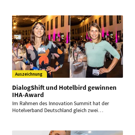
durchgeführt. Beim diesjährigen „IHA-Start-up
Award“ konnte sich dabei ein Revenue
Management Tool für Veranstaltungen gegen
vier weitere Finalisten durchsetzen.
Auszeichnung
DialogShift und Hotelbird gewinnen
IHA-Award
Im Rahmen des Innovation Summit hat der
Hotelverband Deutschland gleich zwei
Auszeichnungen verliehen: den IHA-
Branchenaward für Start-ups und die
„Produktinnovation des Jahres“.