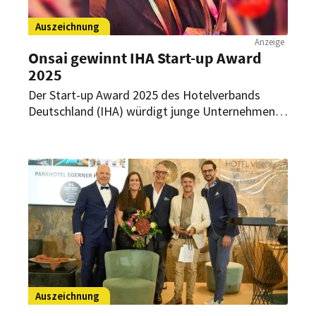
Auszeichnung
Anzeige
Onsai gewinnt IHA Start-up Award
2025
Der Start-up Award 2025 des Hotelverbands
Deutschland (IHA) würdigt junge Unternehmen,
die mit konkreten Lösungen auf zentrale
Herausforderungen der Hotellerie antworten –
und Innovation im Betriebsalltag greifbar
machen. Das Leipziger KI-Start-up Onsai wurde
beim diesjährigen upnxt Hospitality Festival nun
mit diesem Award ausgezeichnet.
Auszeichnung