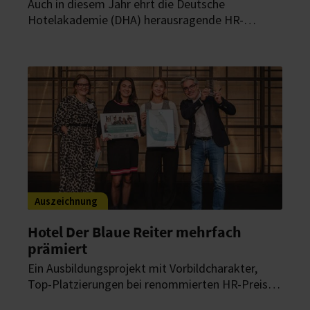
Auch in diesem Jahr ehrt die Deutsche
Hotelakademie (DHA) herausragende HR-
Konzepte in der Hotellerie und Gastronomie mit
den Hospitality HR Awards. 16 Unternehmen aus
der Hospitality-Branche sind jetzt für den Preis
nominiert.
Auszeichnung
Hotel Der Blaue Reiter mehrfach
prämiert
Ein Ausbildungsprojekt mit Vorbildcharakter,
Top-Platzierungen bei renommierten HR-Preisen
und Erfolge in der Tagungshotellerie prägen das