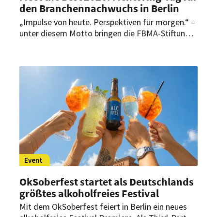
den Branchennachwuchs in Berlin
„Impulse von heute. Perspektiven für morgen.“ –
unter diesem Motto bringen die FBMA-Stiftung
und die HSMA Deutschland Nachwuchstalente
und Spitzenführungskräfte zusammen. Beim
„Meet the Best“ in Berlin stehen persönliche
Gespräche über Karrierewege, Entscheidungen,
Erfolge und Rückschläge im Mittelpunkt.
Event
OkSoberfest startet als Deutschlands
größtes alkoholfreies Festival
Mit dem OkSoberfest feiert in Berlin ein neues