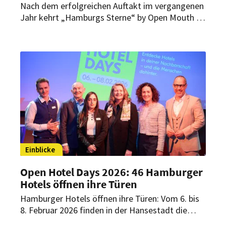
Nach dem erfolgreichen Auftakt im vergangenen
Jahr kehrt „Hamburgs Sterne“ by Open Mouth im
September 2025 mit einer neuen Ausgabe zurück.
Die Initiative von Spitzenkoch Maurizio Oster
bringt erneut zehn der renommiertesten
Küchenchefs der Stadt mit ihren insgesamt 19
Michelin-Sternen zusammen.
Einblicke
Open Hotel Days 2026: 46 Hamburger
Hotels öffnen ihre Türen
Hamburger Hotels öffnen ihre Türen: Vom 6. bis
8. Februar 2026 finden in der Hansestadt die
Open Hotel Days statt. Interessierte haben dabei