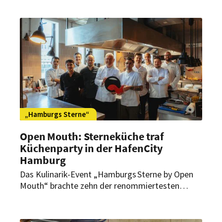
die Möglichkeit, die zahlreiche Hotels der Stadt
aus einer anderen Perspektive kennenzulernen.
„Hamburgs Sterne“
Open Mouth: Sterneküche traf
Küchenparty in der HafenCity
Hamburg
Das Kulinarik-Event „Hamburgs Sterne by Open
Mouth“ brachte zehn der renommiertesten
Küchenchefs Hamburgs zusammen, um im
foodlab mit 150 Gästen eine Küchenparty der
einmaligen Art zu feiern.