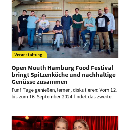
Veranstaltung
Open Mouth Hamburg Food Festival
bringt Spitzenköche und nachhaltige
Genüsse zusammen
Fünf Tage genießen, lernen, diskutieren: Vom 12.
bis zum 16. September 2024 findet das zweite
Open Mouth Hamburg Food Festival statt. Hier
dreht sich alles um das Thema Kulinarik. Ein
besonderes Highlight ist das Event „Hamburgs
Sterne“, bei dem zehn Spitzenköche aus
Hamburg gemeinsam ein nachhaltiges Menü