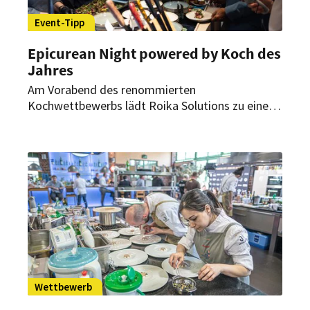
Event-Tipp
Epicurean Night powered by Koch des
Jahres
Am Vorabend des renommierten
Kochwettbewerbs lädt Roika Solutions zu einem
außergewöhnlichen Event ein. Im Kameha Grand
in Bonn erwartet die Gäste ein kulinarisches
Highlight. Sie dürfen nicht nur genießen, sondern
finden sich auch in der Rolle der Juroren wieder.
Wettbewerb