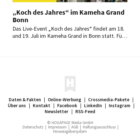
„Koch des Jahres“ im Kameha Grand
Bonn
Das Live-Event „Koch des Jahres“ findet am 18.
und 19. Juli im Kameha Grand in Bonn statt. Für
die Branche ist es die erste Veranstaltung mit
Publikum seit dem Lockdown.
Daten & Fakten
|
Online-Werbung
|
Crossmedia-Pakete
|
Über uns
|
Kontakt
|
Facebook
|
LinkedIn
|
Instagram
|
Newsletter
|
RSS-Feed
© HOGAPAGE Media GmbH
Datenschutz
|
Impressum
|
AGB
|
Haftungsausschluss
|
Hinweisgebersystem