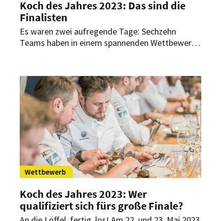
Koch des Jahres 2023: Das sind die
Finalisten
Es waren zwei aufregende Tage: Sechzehn
Teams haben in einem spannenden Wettbewerb
in Achern um den Einzug ins Finale für den „Koch
des Jahres“ gekämpft. Wer überzeugte mit
seinem Menü die Spitzenjuroren?
Wettbewerb
Koch des Jahres 2023: Wer
qualifiziert sich fürs große Finale?
An die Löffel, fertig, los! Am 22. und 23. Mai 2023