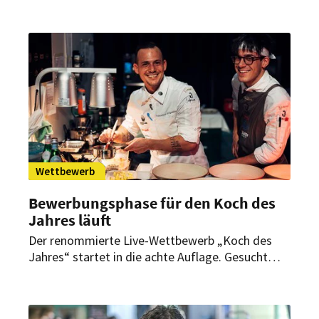
insgesamt 120 Hauben und 40 Sternen zum Duell
auf der Piste. Im Anschluss traten sechs Teams
bei einer kulinarischen Prüfung gegeneinander
an. Wer ging als Sieger aus diesem
anspruchsvollen Wettbewerb hervor?
Wettbewerb
Bewerbungsphase für den Koch des
Jahres läuft
Der renommierte Live-Wettbewerb „Koch des
Jahres“ startet in die achte Auflage. Gesucht
werden aufstrebende Talenten, die sich der
Herausforderung stellen. Bis zum 31. März 2023
können sich Profi-Köche aus der gesamten