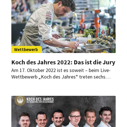
DACH-Region für den Vorentscheid bewerben.
Wettbewerb
Koch des Jahres 2022: Das ist die Jury
Am 17. Oktober 2022 ist es soweit – beim Live-
Wettbewerb „Koch des Jahres“ treten sechs
Profi-Köche gegeneinander an und kämpfen um
einen der wichtigsten Titel der Branche. Mit
einem Drei-Gänge-Menü müssen sie dabei einige
der gefragtesten Spitzenköche und
Gastrokritiker der Welt überzeugen.