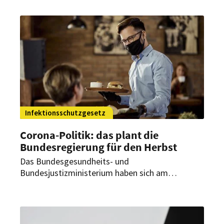
wo wieder die Maskenpflicht eingeführt werden
soll. Doch was heißt das genau für die
Gastronomiebranche?
Infektionsschutzgesetz
Corona-Politik: das plant die
Bundesregierung für den Herbst
Das Bundesgesundheits- und
Bundesjustizministerium haben sich am
Mittwoch über mögliche Corona-
Schutzmaßnahmen beraten und einen Entwurf
für das Infektionsschutzgesetz vorgelegt. Dabei
sollen besondere Regelungen für unter anderem