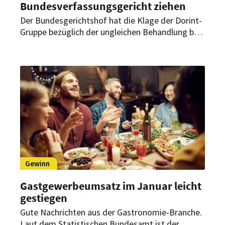
Bundesverfassungsgericht ziehen
Der Bundesgerichtshof hat die Klage der Dorint-
Gruppe bezüglich der ungleichen Behandlung bei
den Corona-Hilfen zurückgewiesen. Trotzdem
will Dorint-Aufsichtsrat Dirk Iserlohe den Kampf
für gerechte Beihilfen für große
mittelständische Hotelunternehmen fortsetzen.
Gewinn
Gastgewerbeumsatz im Januar leicht
gestiegen
Gute Nachrichten aus der Gastronomie-Branche.
Laut dem Statistischen Bundesamt ist der