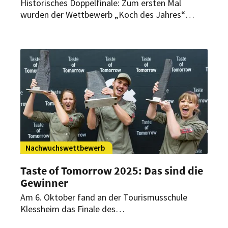
Historisches Doppelfinale: Zum ersten Mal
wurden der Wettbewerb „Koch des Jahres“
und „Patissier des Jahres“ am selben Tag
ausgetragen. Die jeweiligen Sieger wurden nun
am 17. November 2025 in Essen gekürt.
Nachwuchswettbewerb
Taste of Tomorrow 2025: Das sind die
Gewinner
Am 6. Oktober fand an der Tourismusschule
Klessheim das Finale des
Nachwuchswettbewerbs Taste of Tomorrow