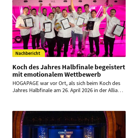
Entscheidung live begleitet.
Nachbericht
Koch des Jahres Halbfinale begeistert
mit emotionalem Wettbewerb
HOGAPAGE war vor Ort, als sich beim Koch des
Jahres Halbfinale am 26. April 2026 in der Allianz
Arena alles um Emotion, Handwerk und
Kreativität drehte. 16 Talente kämpften um den
Einzug ins Finale – mit Gerichten, die ihre
persönliche Geschichte erzählen. Am Ende stehen
sechs Finalisten fest.