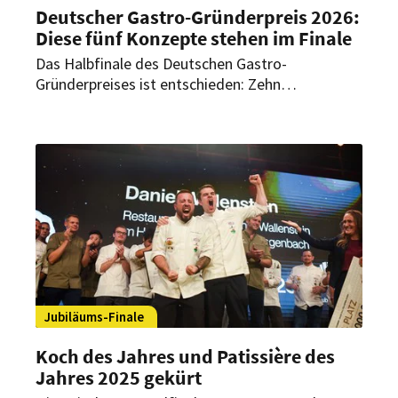
Deutscher Gastro-Gründerpreis 2026:
Diese fünf Konzepte stehen im Finale
Das Halbfinale des Deutschen Gastro-
Gründerpreises ist entschieden: Zehn
vielversprechende Gründer waren im Hamburger
east-Hotel angetreten, um die Jury aus
Branchenexperten von sich und ihrem Konzept zu
überzeugen. Fünf von ihnen schafften es nun ins
Finale.
Jubiläums-Finale
Koch des Jahres und Patissière des
Jahres 2025 gekürt