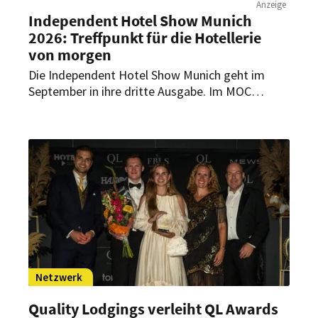
Anzeige
Independent Hotel Show Munich
2026: Treffpunkt für die Hotellerie
von morgen
Die Independent Hotel Show Munich geht im
September in ihre dritte Ausgabe. Im MOC
München stehen Zukunftsfragen der
unabhängigen Hotellerie im Fokus – von Design
und Technologie über Nachhaltigkeit bis hin zu
Führung und neuen Luxuskonzepten.
Netzwerk
Quality Lodgings verleiht QL Awards