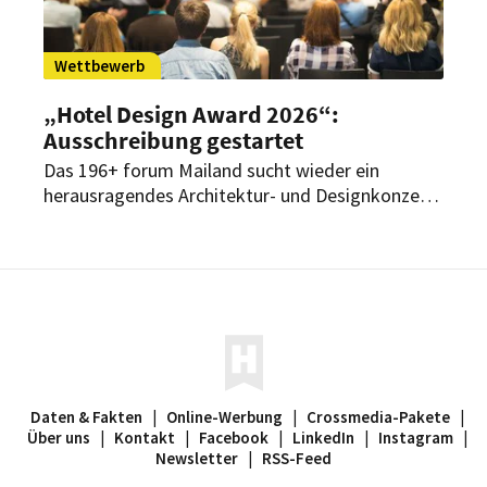
Wettbewerb
„Hotel Design Award 2026“:
Ausschreibung gestartet
Das 196+ forum Mailand sucht wieder ein
herausragendes Architektur- und Designkonzept
eines Hotels. Bewerbungen sind bis Ende Februar
möglich.
Daten & Fakten
|
Online-Werbung
|
Crossmedia-Pakete
|
Über uns
|
Kontakt
|
Facebook
|
LinkedIn
|
Instagram
|
Newsletter
|
RSS-Feed