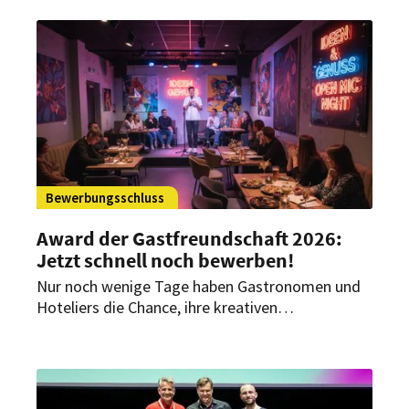
Modellen: Der Internorga Zukunftspreis rückt
erneut die Innovationstreiber der Branche ins
Rampenlicht. Die Nominierten für 2026 stehen
jetzt fest.
Bewerbungsschluss
Award der Gastfreundschaft 2026:
Jetzt schnell noch bewerben!
Nur noch wenige Tage haben Gastronomen und
Hoteliers die Chance, ihre kreativen
Eventkonzepte für den Award der
Gastfreundschaft einzureichen. Neben
attraktiven Preisgeldern bietet der Wettbewerb
vor allem eine starke Plattform, um den eigenen