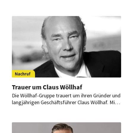
Michelin-Stern. Auf Zypern wollte er jetzt neu
anfangen. Doch auf dem Weg dorthin
verunglückte der Spitzenkoch Michael
Wollenberg tödlich.
Nachruf
Trauer um Claus Wöllhaf
Die Wöllhaf-Gruppe trauert um ihren Gründer und
langjährigen Geschäftsführer Claus Wöllhaf. Mit
Weitblick und Innovationskraft hat er das
Unternehmen zu einem der führenden
Dienstleistungsanbieter an deutschen Flughäfen
gemacht.