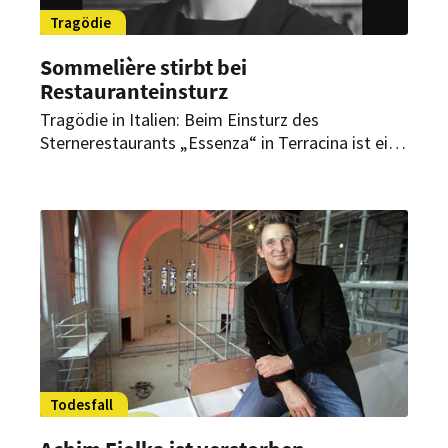
Tragödie
Sommelière stirbt bei
Restauranteinsturz
Tragödie in Italien: Beim Einsturz des
Sternerestaurants „Essenza“ in Terracina ist eine
Sommelière ums Leben gekommen. Die 31-
jährige Mara Severin starb bei dem Versuch, aus
dem Haus zu fliehen, wie italienische Medien
berichten.
Todesfall