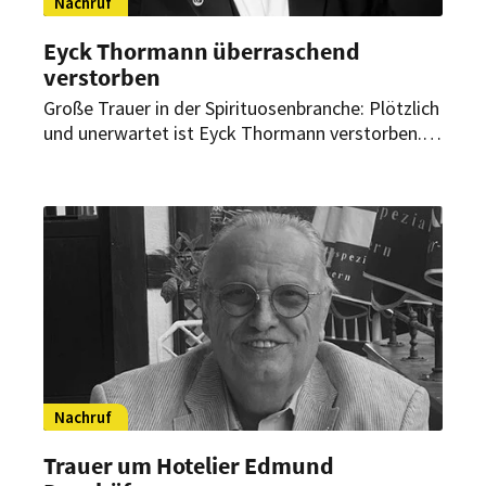
Nachruf
Eyck Thormann überraschend
verstorben
Große Trauer in der Spirituosenbranche: Plötzlich
und unerwartet ist Eyck Thormann verstorben.
Der langjährige Brand Ambassador war seit 2014
Teil von Pernod Ricard Deutschland und prägte
die Whiskywelt maßgeblich mit.
Nachruf
Trauer um Hotelier Edmund