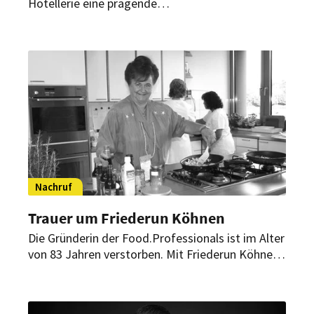
Hotellerie eine prägende
Unternehmerpersönlichkeit. Der Gründer von Top
International Hotels setzte über Jahrzehnte
wichtige Impulse für die Privathotellerie und
baute eine der führenden Hotelkooperationen
Europas auf.
Nachruf
Trauer um Friederun Köhnen
Die Gründerin der Food.Professionals ist im Alter
von 83 Jahren verstorben. Mit Friederun Köhnen
verliert die deutsche Lebensmittelwelt eine
außergewöhnliche Unternehmerin, Vordenkerin
und Pionierin.