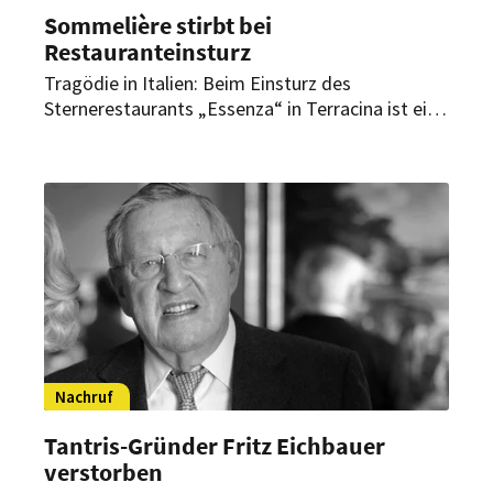
Sommelière stirbt bei
Restauranteinsturz
Tragödie in Italien: Beim Einsturz des
Sternerestaurants „Essenza“ in Terracina ist eine
Sommelière ums Leben gekommen. Die 31-
jährige Mara Severin starb bei dem Versuch, aus
dem Haus zu fliehen, wie italienische Medien
berichten.
Nachruf
Tantris-Gründer Fritz Eichbauer
verstorben