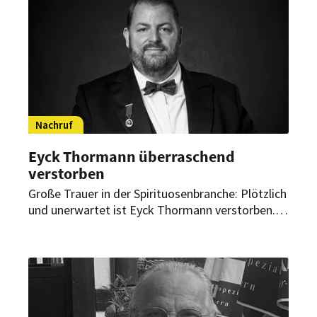
Nachruf
Eyck Thormann überraschend
verstorben
Große Trauer in der Spirituosenbranche: Plötzlich
und unerwartet ist Eyck Thormann verstorben.
Der langjährige Brand Ambassador war seit 2014
Teil von Pernod Ricard Deutschland und prägte
die Whiskywelt maßgeblich mit.