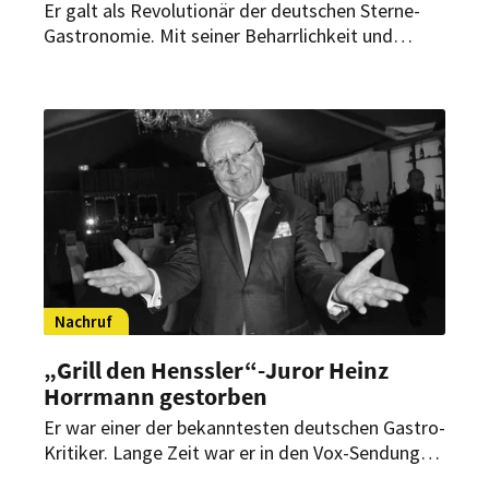
Er galt als Revolutionär der deutschen Sterne-
Gastronomie. Mit seiner Beharrlichkeit und
Zielstrebigkeit hat Fritz Eichbauer die deutsche
Haute Cuisine geprägt. Nun ist der Gastro-
Visionär und Bauunternehmer gestorben.
Nachruf
„Grill den Henssler“-Juror Heinz
Horrmann gestorben
Er war einer der bekanntesten deutschen Gastro-
Kritiker. Lange Zeit war er in den Vox-Sendungen
„Die Kocharena“ und „Grill den Henssler“ zu