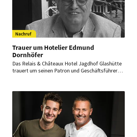
Nachruf
Trauer um Hotelier Edmund
Dornhöfer
Das Relais & Châteaux Hotel Jagdhof Glashütte
trauert um seinen Patron und Geschäftsführer
Edmund Dornhöfer. Der Ausnahmehotelier, der
den einst einfachen Gasthof seines Vaters zu
einem preisgekrönten Fünf-Sterne-Luxushotel
formte, ist im Alter von 70 Jahren verstorben.