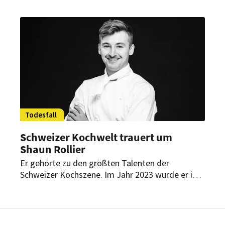
sehen. Jetzt ist Heinz Horrmann
verstorben. Seine Weggefährten Reiner Calmund
und Steffen Henssler nehmen Abschied.
Todesfall
Schweizer Kochwelt trauert um
Shaun Rollier
Er gehörte zu den größten Talenten der
Schweizer Kochszene. Im Jahr 2023 wurde er in
Bern zum „Goldenen Koch“ gekürt. Jetzt ist
Shaun Rollier gestorben. Er wurde 29 Jahre alt.