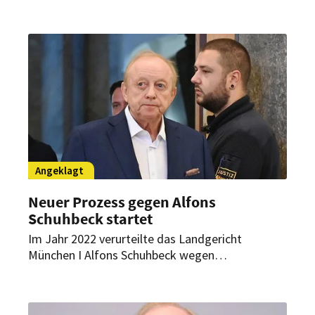
Prozess gegen den Starkoch begonnen – doch
das ist derzeit wohl nicht seine größte Sorge.
Angeklagt
Neuer Prozess gegen Alfons
Schuhbeck startet
Im Jahr 2022 verurteilte das Landgericht
München I Alfons Schuhbeck wegen
Steuerhinterziehung zu einer Haftstrafe. Jetzt
beginnt dort ein neuer Prozess gegen den
Starkoch.