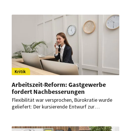
Vorschlag der Rentenkommission vor. Eine breite
Verbändeallianz hat sich nun
zusammengeschlossen und warnt davor, die
bestehenden Regelungen zu verschärfen – mit
Folgen für Beschäftigte und Betriebe.
Kritik
Arbeitszeit-Reform: Gastgewerbe
fordert Nachbesserungen
Flexibilität war versprochen, Bürokratie wurde
geliefert: Der kursierende Entwurf zur
Arbeitszeit-Reform stößt im Gastgewerbe auf
deutlichen Widerspruch. Statt mehr Spielraum
sehen Branchenverbände vor allem neue Hürden