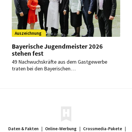
Auszeichnung
Bayerische Jugendmeister 2026
stehen fest
49 Nachwuchskräfte aus dem Gastgewerbe
traten bei den Bayerischen
Jugendmeisterschaften 2026 in der Münchner
Allianz Arena gegeneinander an. Der Wettbewerb
zeigte einmal mehr das hohe Ausbildungsniveau
der Branche im Freistaat.
Daten & Fakten
|
Online-Werbung
|
Crossmedia-Pakete
|