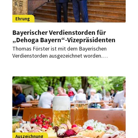
Ehrung
Bayerischer Verdienstorden für
„Dehoga Bayern“-Vizepräsidenten
Thomas Förster ist mit dem Bayerischen
Verdienstorden ausgezeichnet worden.
Ministerpräsident Markus Söder würdigte damit
das langjährige ehrenamtliche Engagement des
„Dehoga Bayern“-Vizepräsidenten für das
Gastgewerbe, die bayerische Wirtschaft und die
regionale Wirtschaftsentwicklung.
Auszeichnung