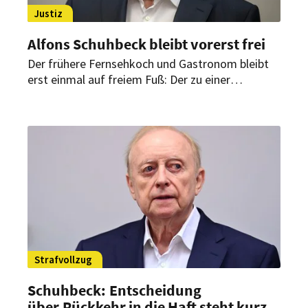
Justiz
Alfons Schuhbeck bleibt vorerst frei
Der frühere Fernsehkoch und Gastronom bleibt
erst einmal auf freiem Fuß: Der zu einer
mehrjährigen Haftstrafe verurteilte Alfons
Schuhbeck ist so krank, dass die Justiz ihn weiter
von der Haft verschont.
Strafvollzug
Schuhbeck: Entscheidung
über Rückkehr in die Haft steht kurz