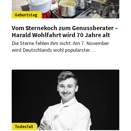
Geburtstag
Vom Sternekoch zum Genussberater –
Harald Wohlfahrt wird 70 Jahre alt
Die Sterne fehlen ihm nicht: Am 7. November
wird Deutschlands wohl populärster
Spitzengastronom 70 Jahre alt. Bis zu seinem
Ausstieg 2017 erkochte Harald Wohlfahrt 25
Jahre in Folge drei Michelin-Sterne für die
„Schwarzwaldstube“ in Baiersbronn. Diese Zeit
hat er scheinbar hinter sich gelassen.
Todesfall