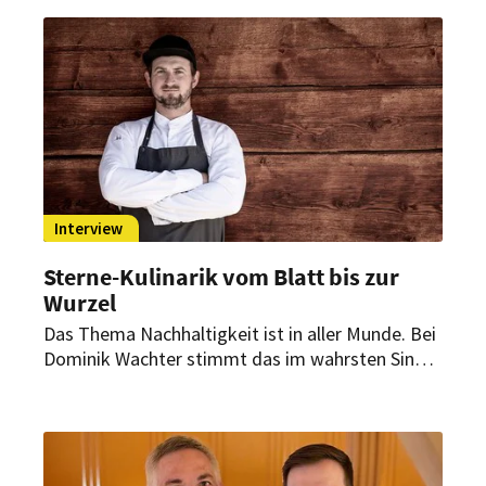
Mitarbeiter auf dem Campus in Metzingen zu.
Interview
Sterne-Kulinarik vom Blatt bis zur
Wurzel
Das Thema Nachhaltigkeit ist in aller Munde. Bei
Dominik Wachter stimmt das im wahrsten Sinn
des Wortes. Er folgt den Konzepten „Nose to
Tail“ und „Leaf to Root“. Was damit gemeint ist,
erklärt er in einem Interview.