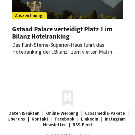
Auszeichnung
Gstaad Palace verteidigt Platz 1 im
Bilanz Hotelranking
Das Fünf-Sterne-Superior-Haus führt das
Hotelranking der „Bilanz“ zum vierten Mal in
Folge an. Zugleich meldet das Haus einen
starken Sommerstart und positive Resonanz auf
das neue Restaurant Gildo’s al Fresco.
Daten & Fakten
|
Online-Werbung
|
Crossmedia-Pakete
|
Über uns
|
Kontakt
|
Facebook
|
LinkedIn
|
Instagram
|
Newsletter
|
RSS-Feed