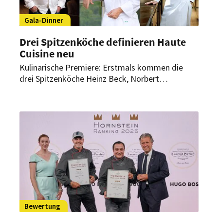
Gala-Dinner
Drei Spitzenköche definieren Haute
Cuisine neu
Kulinarische Premiere: Erstmals kommen die
drei Spitzenköche Heinz Beck, Norbert
Niederkofler und Richard Ekkebus für ein Sechs-
Hand-Dinner zusammen. Gemeinsam kreieren sie
in St. Moritz ein Gala-Menü, das Genuss und
Wohlbefinden ohne die klassischen Säulen der
Haute Cuisine vereinen soll.
Bewertung