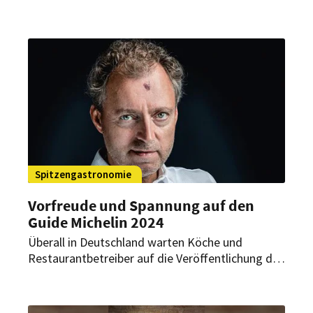
Leistungen prämiert. Volle 100 Punkte konnte
Küchenchef Sven Elverfeld mit seiner Kochkunst
erzielen.
Spitzengastronomie
Vorfreude und Spannung auf den
Guide Michelin 2024
Überall in Deutschland warten Köche und
Restaurantbetreiber auf die Veröffentlichung der
begehrten Auszeichnung morgen in Hamburg.
Anlässlich der bevorstehenden Zeremonie hat
das Unternehmen ein Interview mit Küchenchef