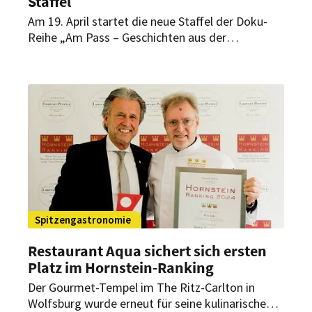
Staffel
Am 19. April startet die neue Staffel der Doku-
Reihe „Am Pass – Geschichten aus der
Spitzenküche“. Sechs Spitzenköche stehen dabei
im Rampenlicht und gewähren einen Blick hinter
die Kulissen der Spitzengastronomie – darunter
Christian Bau vom Victor’s Fine Dining in Perl-
Nennig.
Spitzengastronomie
Restaurant Aqua sichert sich ersten
Platz im Hornstein-Ranking
Der Gourmet-Tempel im The Ritz-Carlton in
Wolfsburg wurde erneut für seine kulinarischen