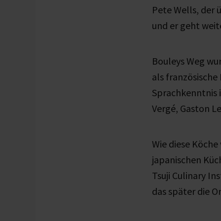
Pete Wells, der 
und er geht weite
Bouleys Weg wurd
als französische
Sprachkenntnis 
Vergé, Gaston Le
Wie diese Köche 
japanischen Küch
Tsuji Culinary In
das später die 