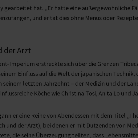
y gearbeitet hat. „Er hatte eine außergewöhnliche F
einzufangen, und er tat dies ohne Menüs oder Rezepte
 der Arzt
nt-Imperium erstreckte sich über die Grenzen Tribec
seinem Einfluss auf die Welt der japanischen Technik,
in seinem letzten Jahrzehnt – der Medizin und der Land
einflussreiche Köche wie Christina Tosi, Anita Lo und 
gann er eine Reihe von Abendessen mit dem Titel „Th
h und der Arzt), bei denen er mit Dutzenden von Med
te, die seine Überzeugung teilten, dass Lebensmitt