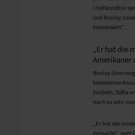
Chefkonditor des
und Bouley zusa
interessiert“.
„Er hat die 
Amerikaner 
Bouley überzeug
bestimmte Anza
Sorbets, Säfte u
nach zu sehr von
„Er hat die mode
gemacht“, sagt D