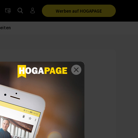
Werben auf HOGAPAGE
eiten
American Style
vid Bouley