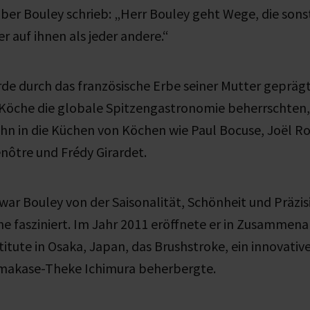
über Bouley schrieb: „Herr Bouley geht Wege, die son
r auf ihnen als jeder andere.“
e durch das französische Erbe seiner Mutter geprägt. 
 Köche die globale Spitzengastronomie beherrschten,
ihn in die Küchen von Köchen wie Paul Bocuse, Joël 
nôtre und Frédy Girardet.
war Bouley von der Saisonalität, Schönheit und Präzis
e fasziniert. Im Jahr 2011 eröffnete er in Zusammen
stitute in Osaka, Japan, das Brushstroke, ein innovativ
Omakase-Theke Ichimura beherbergte.