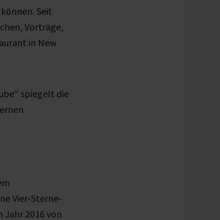
 können. Seit
üchen, Vorträge,
taurant in New
ube“ spiegelt die
ternen
dem
ne Vier-Sterne-
m Jahr 2016 von