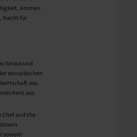
ähigkeit, Aromen
, Nacht für
as hinaus und
 der europäischen
wirtschaft aus.
James Kent aus.
e Chef and the
izinern
el sowohl