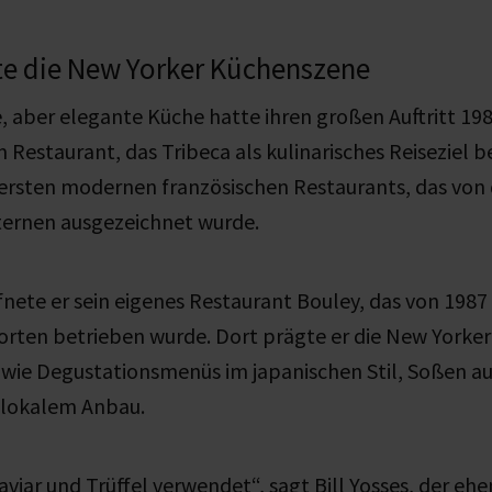
te die New Yorker Küchenszene
, aber elegante Küche hatte ihren großen Auftritt 19
Restaurant, das Tribeca als kulinarisches Reiseziel 
 ersten modernen französischen Restaurants, das von
ternen ausgezeichnet wurde.
fnete er sein eigenes Restaurant Bouley, das von 1987
rten betrieben wurde. Dort prägte er die New Yorke
 wie Degustationsmenüs im
japanischen
Stil
, Soßen a
 lokalem Anbau.
aviar und Trüffel verwendet“, sagt Bill Yosses, der eh