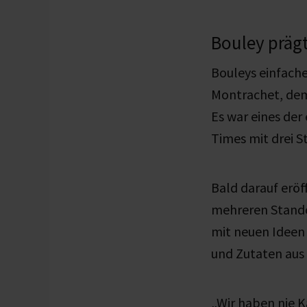
Bouley präg
Bouleys einfache
Montrachet, dem 
Es war eines der
Times mit drei S
Bald darauf eröf
mehreren Stando
mit neuen Ideen
und Zutaten aus
„Wir haben nie K