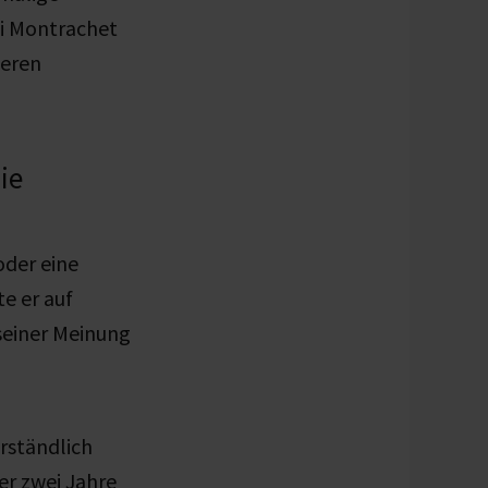
ei Montrachet
eeren
ie
oder eine
te er auf
 seiner Meinung
rständlich
er zwei Jahre