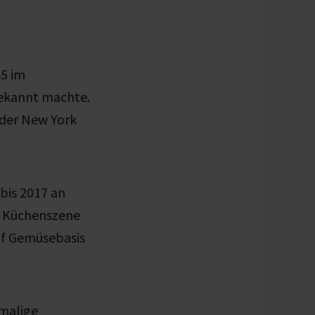
85 im
bekannt machte.
 der New York
 bis 2017 an
r Küchenszene
uf Gemüsebasis
emalige