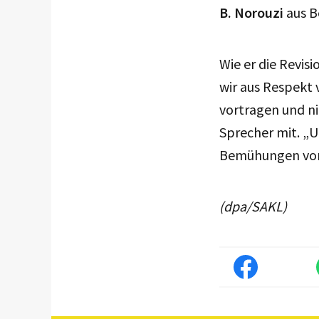
B. Norouzi
aus Be
Wie er die Revis
wir aus Respekt
vortragen und n
Sprecher mit. „U
Bemühungen von 
(dpa/SAKL)