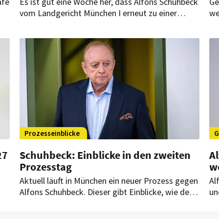
afe
Es ist gut eine Woche her, dass Alfons Schuhbeck
Ge
vom Landgericht München I erneut zu einer
we
Gefängnisstrafe verurteilt wurde. Die Frist für
Be
Rechtmittel ist jetzt abgelaufen.
Ba
Prozesseinblicke
G
27
Schuhbeck: Einblicke in den zweiten
A
Prozesstag
w
Aktuell läuft in München ein neuer Prozess gegen
Al
Alfons Schuhbeck. Dieser gibt Einblicke, wie der
un
 27
Starkoch seine Geschäfte führte. Schuhbeck
kö
beruft sich dabei auch auf falsche Beratung.