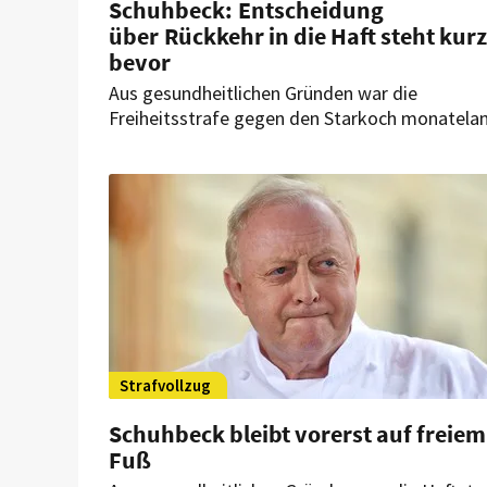
Schuhbeck: Entscheidung
über Rückkehr in die Haft steht kurz
bevor
Aus gesundheitlichen Gründen war die
Freiheitsstrafe gegen den Starkoch monatela
ausgesetzt. „In wenigen Wochen“ soll sich
entscheiden, ob die Haft fortgesetzt werden
kann.
Strafvollzug
Schuhbeck bleibt vorerst auf freiem
Fuß