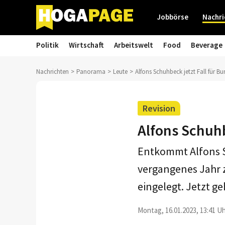
Jobbörse
Nachri
Politik
Wirtschaft
Arbeitswelt
Food
Beverage
Nachrichten
Panorama
Leute
Alfons Schuhbeck jetzt Fall für B
Revision
Alfons Schuhb
Entkommt Alfons S
vergangenes Jahr zu
eingelegt. Jetzt ge
Montag, 16.01.2023, 13:41 Uh