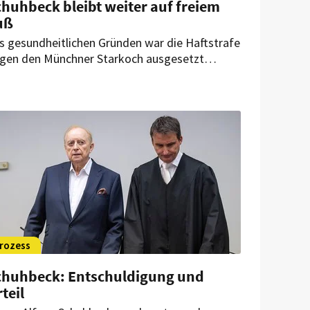
huhbeck bleibt weiter auf freiem
uß
s gesundheitlichen Gründen war die Haftstrafe
gen den Münchner Starkoch ausgesetzt
rden. Und dabei soll es auch erst einmal
eiben.
rozess
chuhbeck: Entschuldigung und
teil