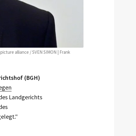
 picture alliance / SVEN SIMON | Frank
richtshof (BGH)
wegen
 des Landgerichts
des
elegt.“