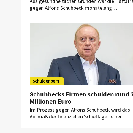
Aus gesundheitlichen Gründen war die Haftstr
gegen Alfons Schuhbeck monatelang
ausgesetzt. Jetzt ist die Frist abgelaufen.
Schuldenberg
Schuhbecks Firmen schulden rund 
Millionen Euro
Im Prozess gegen Alfons Schuhbeck wird das
Ausmaß der finanziellen Schieflage seiner
Unternehmen deutlich: Gläubiger fordern rund
Millionen Euro von den Firmen des Starkochs.