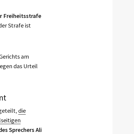
 Freiheitsstrafe
er Strafe ist
Gerichts am
egen das Urteil
nt
eteilt,
die
lseitigen
des Sprechers Ali