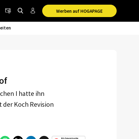
Werben auf HOGAPAGE
eiten
of
hen I hatte ihn
at der Koch Revision