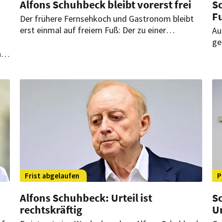
Alfons Schuhbeck bleibt vorerst frei
Sc
F
Der frühere Fernsehkoch und Gastronom bleibt
erst einmal auf freiem Fuß: Der zu einer
Au
mehrjährigen Haftstrafe verurteilte Alfons
ge
Schuhbeck ist so krank, dass die Justiz ihn weiter
wo
ng
von der Haft verschont.
bl
Frist abgelaufen
P
Alfons Schuhbeck: Urteil ist
S
rechtskräftig
Ur