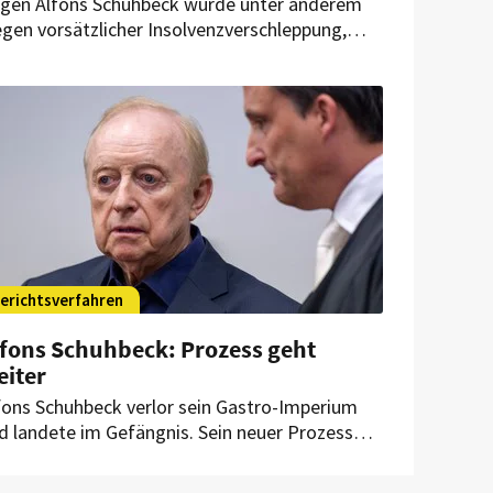
gen Alfons Schuhbeck wurde unter anderem
gen vorsätzlicher Insolvenzverschleppung,
trugs, Subventionsbetrugs und vorsätzlichen
nkrotts verhandelt. Jetzt gibt es ein Urteil.
erichtsverfahren
lfons Schuhbeck: Prozess geht
eiter
fons Schuhbeck verlor sein Gastro-Imperium
d landete im Gefängnis. Sein neuer Prozess
nnte nun schneller enden als gedacht.