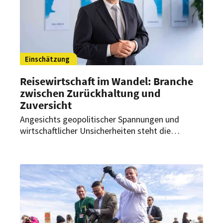
Einschätzung
Reisewirtschaft im Wandel: Branche
zwischen Zurückhaltung und
Zuversicht
Angesichts geopolitischer Spannungen und
wirtschaftlicher Unsicherheiten steht die
Reisewirtschaft vor erheblichen
Herausforderungen. Gleichzeitig bleibt die
Reiselust der Deutschen bestehen. Das macht
der Präsident des Deutschen Reiseverbandes
(DRV) in seiner Auftaktrede anlässlich der DRV-
Jahrestagung vor rund 350 Teilnehmern auf den
Azoren deutlich.