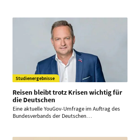
Kosten sowie wirtschaftliche und geopolitische
Unsicherheiten zunehmend die Urlaubsplanung.
Das geht aus dem Global Travel Confidence
Index 2026 von Allianz Partners hervor.
Studienergebnisse
Reisen bleibt trotz Krisen wichtig für
die Deutschen
Eine aktuelle YouGov-Umfrage im Auftrag des
Bundesverbands der Deutschen
Tourismuswirtschaft zeigt: Urlaub bleibt für viele
Menschen unverzichtbar. Gleichzeitig sorgen
wirtschaftliche Unsicherheit und steigende