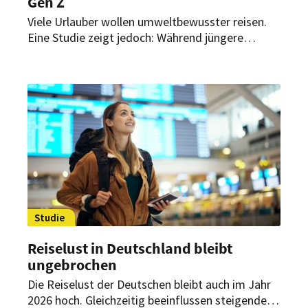
Gen Z
Viele Urlauber wollen umweltbewusster reisen.
Eine Studie zeigt jedoch: Während jüngere
Generationen ihre Nachhaltigkeitsabsichten
häufig nur formulieren, setzen ältere Reisende
entsprechende nachhaltige Maßnahmen deutlich
konsequenter um.
Studie
Reiselust in Deutschland bleibt
ungebrochen
Die Reiselust der Deutschen bleibt auch im Jahr
2026 hoch. Gleichzeitig beeinflussen steigende