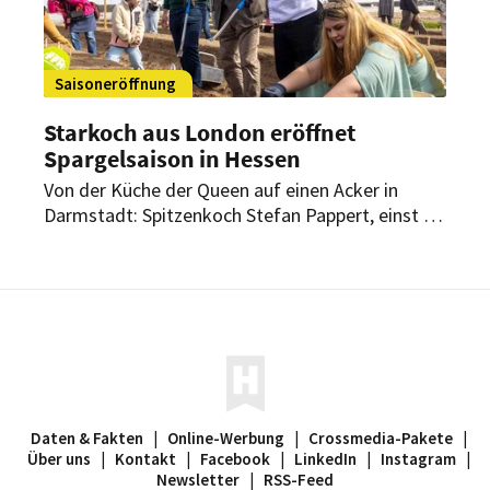
Saisoneröffnung
Starkoch aus London eröffnet
Spargelsaison in Hessen
Von der Küche der Queen auf einen Acker in
Darmstadt: Spitzenkoch Stefan Pappert, einst in
der Küche der britischen Royals tätig, hat die
Spargelsaison in Darmstadt mit eröffnet. Dabei
setzte er auf regionale Produkte und
präsentierte kreative Variationen des
Edelgemüses.
Daten & Fakten
|
Online-Werbung
|
Crossmedia-Pakete
|
Über uns
|
Kontakt
|
Facebook
|
LinkedIn
|
Instagram
|
Newsletter
|
RSS-Feed