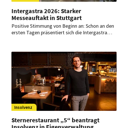
Intergastra 2026: Starker
Messeauftakt in Stuttgart
Positive Stimmung von Beginn an: Schon an den
ersten Tagen präsentiert sich die Intergastra
auch in diesem Jahr als erfolgreicher
Branchentreff. Hohe Besucherfrequenzen,
intensive Gespräche und realistische
Erwartungen prägen den Messeauftakt – wie
Aussteller im Gespräch mit HOGAPAGE berichten.
Insolvenz
Sternerestaurant „5“ beantragt
Insolvenz in Eigenverwaltung