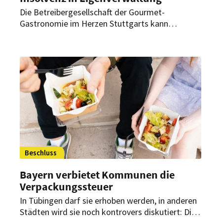
Die Betreibergesellschaft der Gourmet-
Gastronomie im Herzen Stuttgarts kann
Forderungen absehbar nicht erfüllen. Gespräche
über außergerichtliche Lösungen blieben
erfolglos. Daher hat die Zedo GmbH,
Betreibergesellschaft des „5 Gourmet Bar und
Restaurant“ in Stuttgart, nun Insolvenz in
Eigenverwaltung beantragt.
Beschluss
Bayern verbietet Kommunen die
Verpackungssteuer
In Tübingen darf sie erhoben werden, in anderen
Städten wird sie noch kontrovers diskutiert: Die