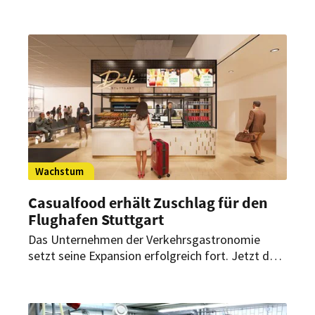
Verpackungssteuer auf Einwegverpackungen für
Essen und Getränke. In Bayern bezieht die
Staatsregierung nun klar Stellung.
Wachstum
Casualfood erhält Zuschlag für den
Flughafen Stuttgart
Das Unternehmen der Verkehrsgastronomie
setzt seine Expansion erfolgreich fort. Jetzt darf
es fünf Flächen am Baden-Württembergischen
Airport neu Bestücken. Dafür hat es sich einen
internationalen Partner hinzugeholt.