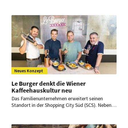
Herausforderungen – auch beim Thema Kaffee.
Mit der neuen Mytico präsentiert Franke Coffee
Systems eine Maschine, die Barista-Qualität auf
Knopfdruck liefert, Effizienz in Stoßzeiten
ermöglicht und Design mit moderner
Technologie vereint.
Neues Konzept
Le Burger denkt die Wiener
Kaffeehauskultur neu
Das Familienunternehmen erweitert seinen
Standort in der Shopping City Süd (SCS). Neben
dem bestehenden Stammlokal soll auf
zusätzlichen 150 m² eine stilvolle Lounge
entstehen. Mit dem neuen Konzept verfolgt Le