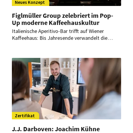
Neues Konzept
Figlmüller Group zelebriert im Pop-
Up moderne Kaffeehauskultur
Italienische Aperitivo-Bar trifft auf Wiener
Kaffeehaus: Bis Jahresende verwandelt die
Figlmüller Group das ehemalige „Café
Weinwurm“ in das „Zwischengang“. Geht das
Pop-up-Konzept auf?
Zertifikat
J.J. Darboven: Joachim Kühne