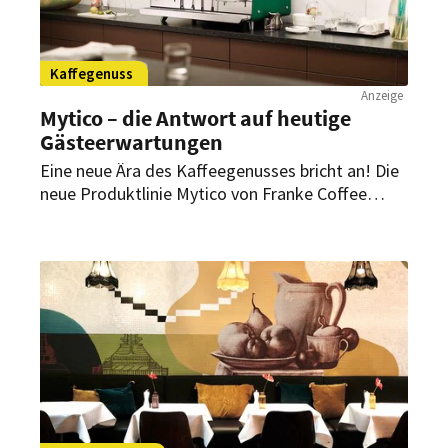
Kaffegenuss
Anzeige
Mytico – die Antwort auf heutige
Gästeerwartungen
Eine neue Ära des Kaffeegenusses bricht an! Die
neue Produktlinie Mytico von Franke Coffee
Systems definiert das traditionelle
Kaffeeerlebnis neu. Indem sie modernes Design
mit hoher Funktionalität vereint, schafft sie
unvergessliche Kaffeemomente, die Gäste zum
Wiederkommen bewegen.