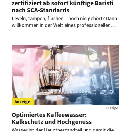
zertifiziert ab sofort künftige Baristi
nach SCA-Standards
Leveln, tampen, flushen – noch nie gehört? Dann
willkommen in der Welt eines professionellen
Baristas, wie Joachim Kühne,
Innovationsmanager und Trainer bei J.J.
Darboven. Als autorisierter Trainer des Coffee
Skills Programs von der Specialty Coffee
Association (SCA), kann er ab sofort zwei Module
zertifizieren.
Anzeige
Anzeige
Optimiertes Kaffeewasser:
Kalkschutz und Hochgenuss
Wasser ist der Hauptbestandteil und damit die