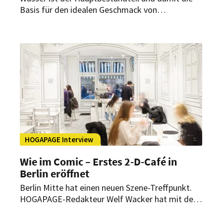
Basis für den idealen Geschmack von
Kaffeespezialitäten. BWT water+more bietet
Lösungen, um jedes lokale Rohwasser im
HoReCa-Bereich zu optimieren – für
Maschinenschutz und perfektes Kaffee-Aroma.
HOGAPAGE Interview
Wie im Comic – Erstes 2-D-Café in
Berlin eröffnet
Berlin Mitte hat einen neuen Szene-Treffpunkt.
HOGAPAGE-Redakteur Welf Wacker hat mit den
Inhabern Xiao Xue Zheng und ihrem Freund Andy
Nan über das ungewöhnliche Konzept des „Café