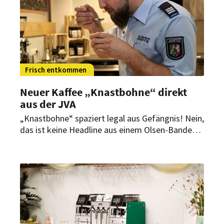
Frisch entkommen
Neuer Kaffee „Knastbohne“ direkt
aus der JVA
„Knastbohne“ spaziert legal aus Gefängnis! Nein,
das ist keine Headline aus einem Olsen-Banden-
Film, sondern passiert derzeit wirklich. In NRW
dürfen Häftlinge sich als Kaffeeröster versuchen.
Über das Ergebnis freuen sich nicht nur die
Insassen und Wärter.