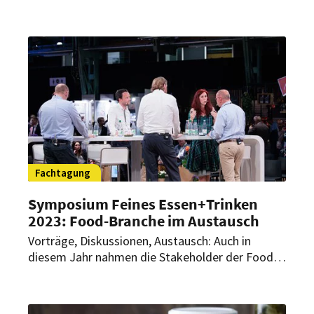
Bundeshauptstadt statt. Nunmehr in seiner
zehnten Ausgabe. Im Jubiläumsjahr gibt es gleich
mehrere positive Nachrichten.
Fachtagung
Symposium Feines Essen+Trinken
2023: Food-Branche im Austausch
Vorträge, Diskussionen, Austausch: Auch in
diesem Jahr nahmen die Stakeholder der Food-
Branche wieder interessiert am Symposium teil.
Im Fokus stand diesmal das Metathema
Ernährung, Verantwortung und Nachhaltigkeit.