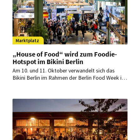
Marktplatz
„House of Food“ wird zum Foodie-
Hotspot im Bikini Berlin
Am 10. und 11. Oktober verwandelt sich das
Bikini Berlin im Rahmen der Berlin Food Week in
einen Marktplatz für kulinarische Innovationen.
Über 40 Aussteller präsentieren Food-Neuheiten
von Fleischalternativen aus pilzbasierten
Proteinen über gefriergetrocknetes Candy bis hin
zum Schnitzel-Burger.