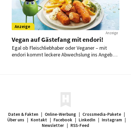
Anzeige
Anzeige
Vegan auf Gästefang mit endori!
Egal ob Fleischliebhaber oder Veganer – mit
endori kommt leckere Abwechslung ins Angebot,
die jedem Gast und unserem Klima schmeckt.
Daten & Fakten
|
Online-Werbung
|
Crossmedia-Pakete
|
Über uns
|
Kontakt
|
Facebook
|
LinkedIn
|
Instagram
|
Newsletter
|
RSS-Feed