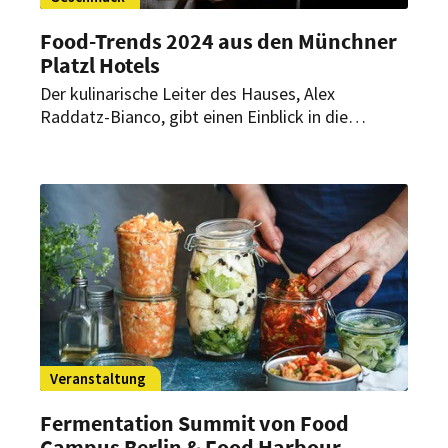
Food-Trends 2024 aus den Münchner
Platzl Hotels
Der kulinarische Leiter des Hauses, Alex
Raddatz-Bianco, gibt einen Einblick in die
aktuellen Wünsche seiner Gäste. Auffällig ist
dabei der Trend zu alkoholfreien Weinen und
tierfreien Produkten in der bayerischen
Landeshauptstadt.
Veranstaltung
Fermentation Summit von Food
Campus Berlin & Food Harbour