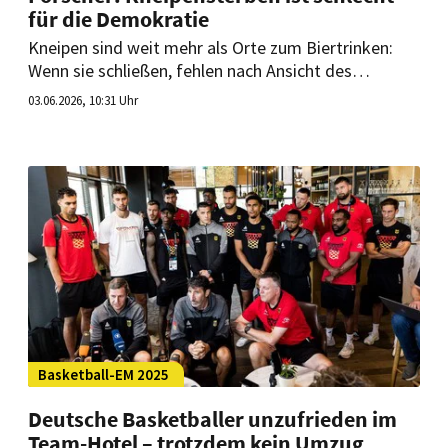
für die Demokratie
Kneipen sind weit mehr als Orte zum Biertrinken:
Wenn sie schließen, fehlen nach Ansicht des
Politikwissenschaftlers Oliviero Angeli wichtige Orte
03.06.2026, 10:31 Uhr
für Austausch und Verständnis. Das hat auch
Auswirkungen auf den gesellschaftlichen
Zusammenhalt.
Basketball-EM 2025
Deutsche Basketballer unzufrieden im
Team-Hotel – trotzdem kein Umzug