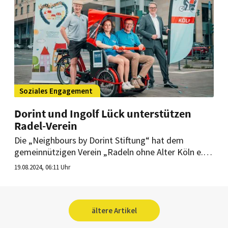
Soziales Engagement
Dorint und Ingolf Lück unterstützen
Radel-Verein
Die „Neighbours by Dorint Stiftung“ hat dem
gemeinnützigen Verein „Radeln ohne Alter Köln e.V.“
eine neue Fahrrad-Rikscha im Wert von 6.000 Euro
19.08.2024, 06:11 Uhr
gespendet. Stiftungsrat Ingolf Lück übergab diese
jetzt gemeinsam mit dem Kölner Regionaldirektor
der Hotelgruppe, Mirko Kaiser.
ältere Artikel