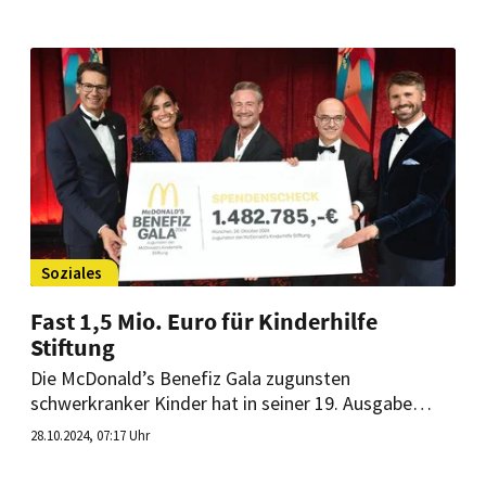
Wunschzetteln versehen. Wer mag, kann sich einen
aussuchen und einem kleinen Patienten und seiner
Familie ein wenig Glück schenken.
Soziales
Fast 1,5 Mio. Euro für Kinderhilfe
Stiftung
Die McDonald’s Benefiz Gala zugunsten
schwerkranker Kinder hat in seiner 19. Ausgabe
wieder kräftig Gelder gesammelt. Die feierliche
28.10.2024, 07:17 Uhr
Check-Übergabe wurde von dem Moderatoren-
Team Thore Schölermann und Jana Ina Zarrella