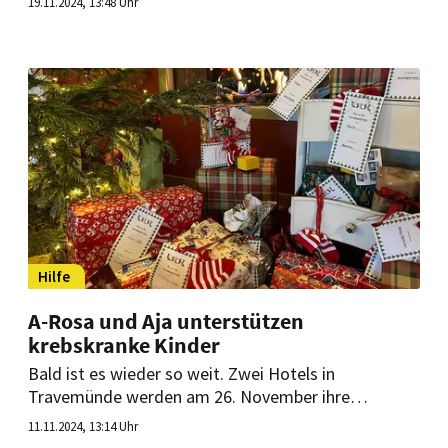
19.11.2024, 13:48 Uhr
Veranstaltungsreihe angeboten werden, um das
Bewusstsein für die Thematik zu vertiefen. Das
erste Event der Reihe wird im Hotel Anne-Sophie in
Künzelsau stattfinden.
Hilfe
A-Rosa und Aja unterstützen
krebskranke Kinder
Bald ist es wieder so weit. Zwei Hotels in
Travemünde werden am 26. November ihre
Wunschbäume aufstellen. Diese werden
11.11.2024, 13:14 Uhr
weihnachtlich geschmückt und mit kleinen