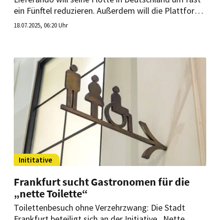
ein Fünftel reduzieren. Außerdem will die Plattform
stärker mit Subunternehmen kooperieren. Man
18.07.2025, 06:20 Uhr
müsse im knallharten Wettbewerb bestehen, sagt
der Chef.
Inititative
Frankfurt sucht Gastronomen für die
„nette Toilette“
Toilettenbesuch ohne Verzehrzwang: Die Stadt
Frankfurt beteiligt sich an der Initiative „Nette