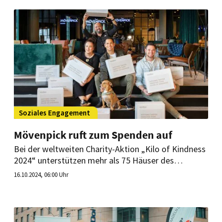
gestaltet.
Soziales Engagement
Mövenpick ruft zum Spenden auf
Bei der weltweiten Charity-Aktion „Kilo of Kindness
2024“ unterstützen mehr als 75 Häuser des
Unternehmens Gemeinden vor Ort. Organisiert wird
16.10.2024, 06:00 Uhr
das Ganze von den eigenen Mitarbeitern. In den
letzten Jahren konnten bereits 90.000 Kilo an
Spendenmaterial gesammelt werden.