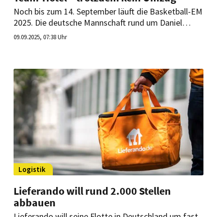
Noch bis zum 14. September läuft die Basketball-EM
2025. Die deutsche Mannschaft rund um Daniel
Theis und Franz Wagner ist mit ihrer Unterkunft
09.09.2025, 07:38 Uhr
im lettischen Riga unzufrieden. Dennoch bleiben die
Spieler.
Logistik
Lieferando will rund 2.000 Stellen
abbauen
Lieferando will seine Flotte in Deutschland um fast