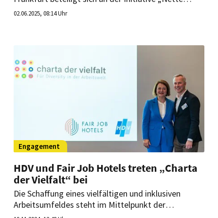
Toilette“ und sucht Gastro-Betriebe, die ihre WCs
02.06.2025, 08:14 Uhr
kostenfrei für alle öffnen. Auch die Gastronomen
selbst sollen davon profitieren.
Engagement
HDV und Fair Job Hotels treten „Charta
der Vielfalt“ bei
Die Schaffung eines vielfältigen und inklusiven
Arbeitsumfeldes steht im Mittelpunkt der
Kooperation. Zusammen soll außerdem eine