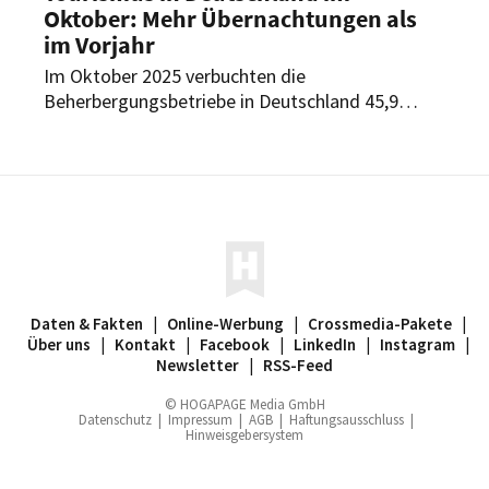
Oktober: Mehr Übernachtungen als
im Vorjahr
Im Oktober 2025 verbuchten die
Beherbergungsbetriebe in Deutschland 45,9
Millionen Übernachtungen in- und ausländischer
Gäste. Wie das Statistische Bundesamt nach
vorläufigen Ergebnissen mitteilt, waren das 1,2
% mehr als im Vorjahresmonat.
Daten & Fakten
|
Online-Werbung
|
Crossmedia-Pakete
|
Über uns
|
Kontakt
|
Facebook
|
LinkedIn
|
Instagram
|
Newsletter
|
RSS-Feed
© HOGAPAGE Media GmbH
Datenschutz
|
Impressum
|
AGB
|
Haftungsausschluss
|
Hinweisgebersystem