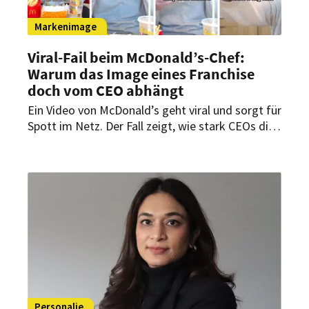
Markenimage
Viral-Fail beim McDonald’s-Chef:
Warum das Image eines Franchise
doch vom CEO abhängt
Ein Video von McDonald’s geht viral und sorgt für
Spott im Netz. Der Fall zeigt, wie stark CEOs die
Markenwahrnehmung beeinflussen können –
besonders im Franchising. Warum
Führungspersönlichkeiten in Franchise-Systemen
eine besondere Rolle spielen und weshalb
Authentizität heute oft wichtiger ist als perfekt
geplante Marketingbotschaften.
Personalie