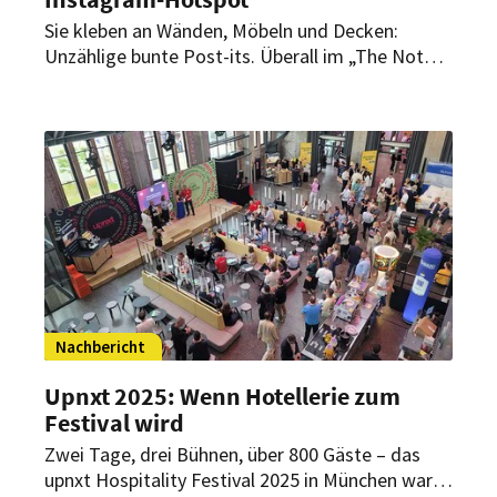
Sie kleben an Wänden, Möbeln und Decken:
Unzählige bunte Post-its. Überall im „The Note
Coffee“ sind die kleinen Notizzettel verteilt. Das
macht das Café in Vietnams Hauptstadt Hanoi
zu einem echten Gästemagneten.
Nachbericht
Upnxt 2025: Wenn Hotellerie zum
Festival wird
Zwei Tage, drei Bühnen, über 800 Gäste – das
upnxt Hospitality Festival 2025 in München war