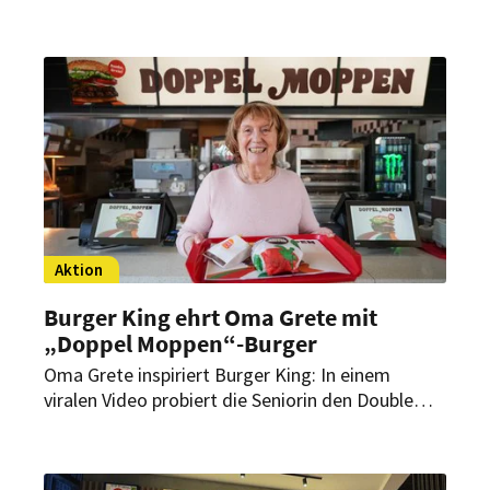
geprägt von Innovation und Begegnung. Ob
Tech-Trends, HR-Impulse oder inspirierende
Keynotes: Die Branche zeigte sich mutig und
zukunftsgewandt. HOGAPAGE war vor Ort – und
hat die Highlights zusammengefasst.
Aktion
Burger King ehrt Oma Grete mit
„Doppel Moppen“-Burger
Oma Grete inspiriert Burger King: In einem
viralen Video probiert die Seniorin den Double
Whopper – und prompt verwandelt der
Systemgastronom den Burger für einen Tag zum
„Doppel Moppen“.