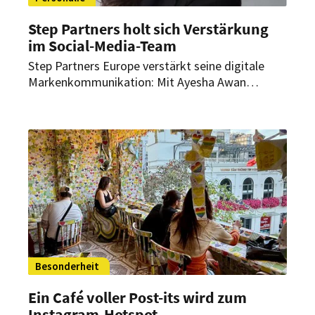
Step Partners holt sich Verstärkung
im Social-Media-Team
Step Partners Europe verstärkt seine digitale
Markenkommunikation: Mit Ayesha Awan
übernimmt eine erfahrene Social Media
Managerin und Brand-Spezialistin Verantwortung
im Bereich Social Media & Branding. Die Expertin
soll die Online-Präsenz sowie die strategische
Markenpositionierung des Unternehmens weiter
ausbauen.
Besonderheit
Ein Café voller Post-its wird zum
Instagram-Hotspot