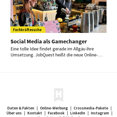
Fachkräftesuche
Social Media als Gamechanger
Eine tolle Idee findet gerade im Allgäu ihre
Umsetzung. JobQuest heißt die neue Online-
Kampagne, um Menschen für den Arbeitsmarkt
in der Region zu begeistern. Insbesondere junge
Menschen sollen damit angesprochen werden.
Daten & Fakten
|
Online-Werbung
|
Crossmedia-Pakete
|
Über uns
|
Kontakt
|
Facebook
|
LinkedIn
|
Instagram
|