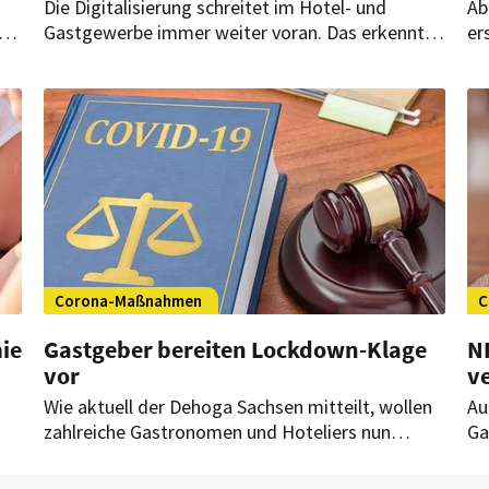
Die Digitalisierung schreitet im Hotel- und
Ab
Gastgewerbe immer weiter voran. Das erkennt
er
auch Stefan Schlachter, Director of Sales Europe
in
von Guestline. Er wirft einen Blick auf die Tech-
Ku
Trends, die es für 2023 im Blick zu behalten gilt.
di
sp
au
Corona-Maßnahmen
C
ie
Gastgeber bereiten Lockdown-Klage
N
vor
v
Wie aktuell der Dehoga Sachsen mitteilt, wollen
Au
zahlreiche Gastronomen und Hoteliers nun
Ga
,
gegen die Corona-Schutzverordnung klagen.
Di
nd
ei