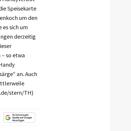
die Speisekarte
tzenkoch um den
 es sich um
ängen derzeitig
ieser
 – so etwa
 Handy
särge“ an. Auch
ttlerweile
.de/stern/TH)