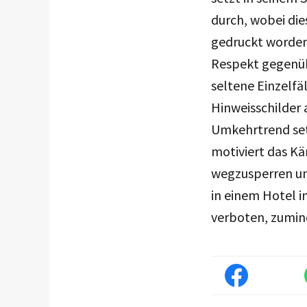
durch, wobei die
gedruckt worden 
Respekt gegenüb
seltene Einzelfä
Hinweisschilder 
Umkehrtrend set
motiviert das Kä
wegzusperren un
in einem Hotel i
verboten, zumin