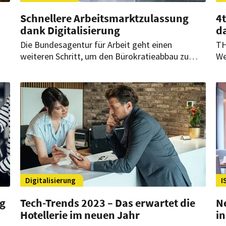
Schnellere Arbeitsmarktzulassung
4
dank Digitalisierung
d
Die Bundesagentur für Arbeit geht einen
TH
weiteren Schritt, um den Bürokratieabbau zu
We
beschleunigen. Vorabzustimmungen sind jetzt
br
auch digital möglich. Davon profitieren
Ga
Arbeitgeber sowie ausländische Arbeits- und
Zu
Fachkräfte gleichermaßen.
4t
de
la
Digitalisierung
I
ng
Tech-Trends 2023 – Das erwartet die
Ne
Hotellerie im neuen Jahr
i