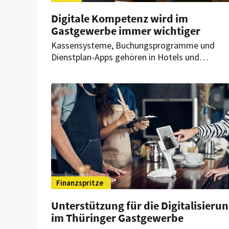
Digitale Kompetenz wird im
Gastgewerbe immer wichtiger
Kassensysteme, Buchungsprogramme und
Dienstplan-Apps gehören in Hotels und
Restaurants längst zum Alltag. Wer gängige
Anwendungen sicher nutzt und Online-Kanäle
versteht, verbessert seine Chancen bei der
Jobsuche und findet sich schneller im neuen
Betrieb zurecht.
Finanzspritze
Unterstützung für die Digitalisieru
im Thüringer Gastgewerbe