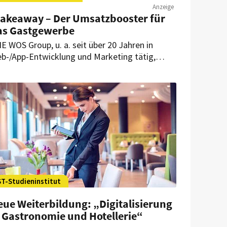
Anzeige
takeaway – Der Umsatzbooster für
as Gastgewerbe
E WOS Group, u. a. seit über 20 Jahren in
b-/App-Entwicklung und Marketing tätig,
ingt umfangreiche Erfahrungen aus
stronomie und Hotellerie mit. In enger
sammenarbeit mit Gastronomen wurde
akeaway gegründet, um das Gastgewerbe bei
r Digitalisierung zu unterstützen und
ngfristige Kundengewinnung zu schaffen.
ST-Studieninstitut
ue Weiterbildung: „Digitalisierung
n Gastronomie und Hotellerie“