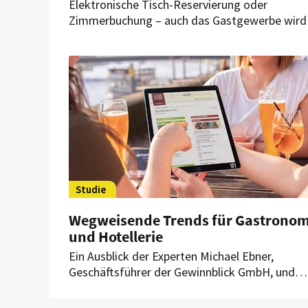
Elektronische Tisch-Reservierung oder
Zimmerbuchung – auch das Gastgewerbe wird
immer digitaler. Gastronomen und Hoteliers in
Thüringen können nun von staatlichen
Zuschüssen für IT-Investitionen profitieren.
Studie
Wegweisende Trends für Gastronom
und Hotellerie
Ein Ausblick der Experten Michael Ebner,
Geschäftsführer der Gewinnblick GmbH, und
Bartek Kaznowski, Co-Gründer von gastronovi
zeigt drei Megatrends, die für Gastronomie u