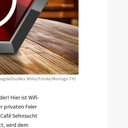
 magdal3na/Alex White/Fotolia/Montage:TH)
r! Hier ist Wifi-
r privaten Feier
 Café Sehnsucht
tt, wird dem