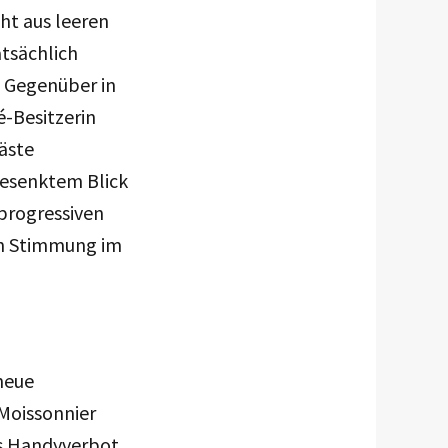
cht aus leeren
atsächlich
 Gegenüber in
-Besitzerin
Gäste
gesenktem Blick
 progressiven
en Stimmung im
 neue
 Moissonnier
es Handyverbot