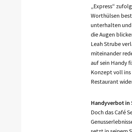
„Express“ zufolg
Worthülsen besteh
unterhalten und
die Augen blick
Leah Strube verl
miteinander rede
auf sein Handy f
Konzept voll in
Restaurant wide
Handyverbot in 
Doch das Café Se
Genusserlebnisse
setzt in seinem 