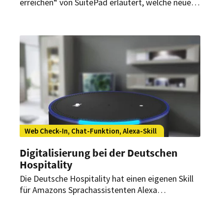
erreichen“ von SuitePad erläutert, welche neuen
Technologien sinnvoll im Hotel eingesetzt
werden können. Das Themenspektrum erstreckt
sich von der App bis zum Roboter.
Web Check-In, Chat-Funktion, Alexa-Skill
Digitalisierung bei der Deutschen
Hospitality
Die Deutsche Hospitality hat einen eigenen Skill
für Amazons Sprachassistenten Alexa
herausgebracht. Daneben entwickelt die
Hotelgesellschaft zahlreiche digitale Tools und