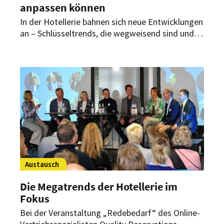
anpassen können
In der Hotellerie bahnen sich neue Entwicklungen
an – Schlüsseltrends, die wegweisend sind und
den Kurs für zukünftige Innovationen und
Strategien bestimmen. Nelly Becher und Maria
Naomi Klag von der Media Manufacture
Mannheim gewähren spannende Einblicke in die
Trends für 2025 und erläutern, wie sich Hotels
anpassen können, um ihren Gästen erstklassige
Erlebnisse zu bieten.
Austausch
Die Megatrends der Hotellerie im
Fokus
Bei der Veranstaltung „Redebedarf“ des Online-