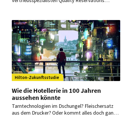
Vertriebsspezialisten Quality Reservations
standen die aktuellen Entwicklungsrichtungen
der Branche zur Debatte. In informativen
Vorträgen wurden unter anderem die
Themenfelder KI und Workation aufgegriffen.
Hilton-Zukunftsstudie
Wie die Hotellerie in 100 Jahren
aussehen könnte
Tarntechnologien im Dschungel? Fleischersatz
aus dem Drucker? Oder kommt alles doch ganz
anders? Die Hotelgruppe Hilton hat mit
Forschern und Fachexperten eruiert, wie sich die