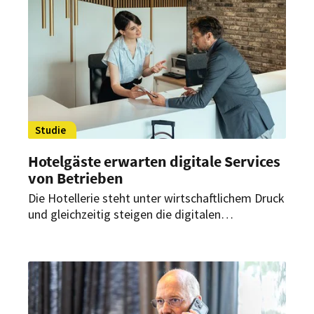
Herausforderungen in den vergangenen Monaten
stark verändert haben.
Studie
Hotelgäste erwarten digitale Services
von Betrieben
Die Hotellerie steht unter wirtschaftlichem Druck
und gleichzeitig steigen die digitalen
Erwartungen der Gäste. Eine neue
Branchenstudie der Gastfreund GmbH zeigt,
welche Herausforderungen Betriebe aktuell
beschäftigen und welche Maßnahmen Hotels
jetzt als besonders sinnvoll ansehen.