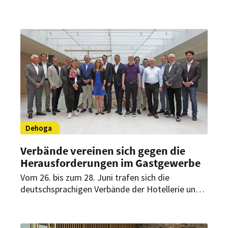
Geschäftsführer der Tourismus-Agentur
Schleswig-Holstein, sieht Innovationen und eine
stärkere Nebensaison als mögliche Ansätze.
Dehoga
Verbände vereinen sich gegen die
Herausforderungen im Gastgewerbe
Vom 26. bis zum 28. Juni trafen sich die
deutschsprachigen Verbände der Hotellerie und
Gastronomie in Zürich, um über die aktuellen
Herausforderungen ihrer Branche zu sprechen.
Dabei hat sich gezeigt, dass sich die großen