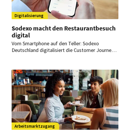
Digitalisierung
Sodexo macht den Restaurantbesuch
digital
Vom Smartphone auf den Teller: Sodexo
Deutschland digitalisiert die Customer Journey
in seinen Betriebsrestaurants. Künftig sollen
Auswahl, Vorbestellung und Bezahlung
vollständig über das Smartphone erfolgen. Ziel
ist es, Abläufe effizienter zu gestalten,
Wartezeiten zu reduzieren und Küchenprozesse
datenbasiert zu steuern.
Arbeitsmarktzugang