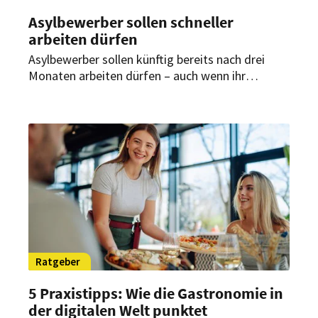
Asylbewerber sollen schneller
arbeiten dürfen
Asylbewerber sollen künftig bereits nach drei
Monaten arbeiten dürfen – auch wenn ihr
Asylverfahren noch läuft. Für das
personalintensive Gastgewerbe könnte die
geplante Neuregelung zusätzliche Chancen im
Kampf gegen den anhaltenden Personalmangel
eröffnen.
Ratgeber
5 Praxistipps: Wie die Gastronomie in
der digitalen Welt punktet