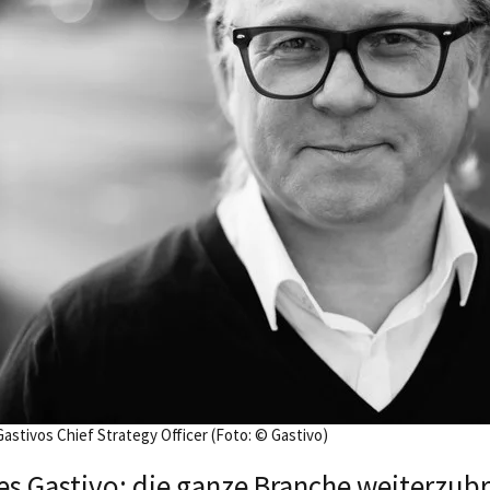
Gastivos Chief Strategy Officer (Foto: © Gastivo)
s Gastivo: die ganze Branche weiterzub