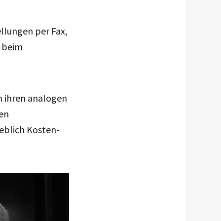
ellungen per Fax,
e beim
n ihren analogen
sen
heblich Kosten-