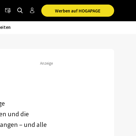
Werben auf HOGAPAGE
eiten
Anzeige
ge
ren und die
gangen – und alle