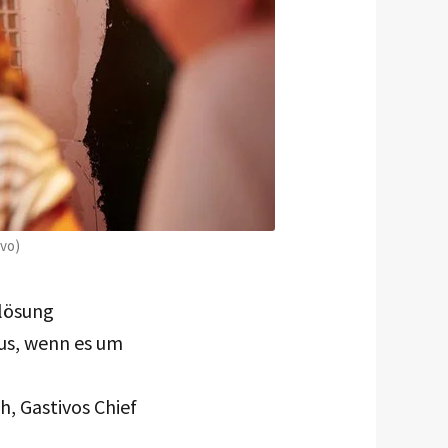
ivo)
nlösung
s, wenn es um
, Gastivos Chief