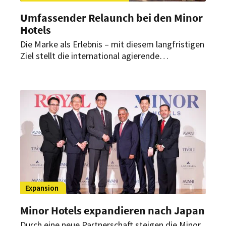
Umfassender Relaunch bei den Minor
Hotels
Die Marke als Erlebnis – mit diesem langfristigen
Ziel stellt die international agierende
Hotelgruppe Minor Hotels ihre neue Strategie
vor. Wegweisend bei der Restrukturierung war,
die Bedürfnisse aller Stakeholder wie Gäste,
Mitarbeiter, Investoren und Partner unter einer
emotional aufgeladenen Marke zu vereinen.
Expansion
Minor Hotels expandieren nach Japan
Durch eine neue Partnerschaft steigen die Minor