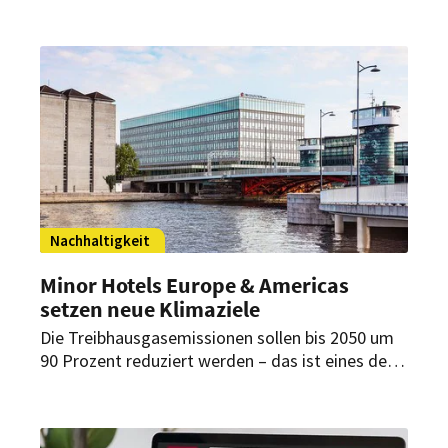
Ergebnisse erzielt. Das Unternehmen meldet ein
deutliches Umsatzwachstum und eine positive
Entwicklung in mehreren Schlüsselmärkten.
Nachhaltigkeit
Minor Hotels Europe & Americas
setzen neue Klimaziele
Die Treibhausgasemissionen sollen bis 2050 um
90 Prozent reduziert werden – das ist eines der
ambitionierten Ziele der Minor Hotels Europe &
Americas. Das Unternehmen hat jetzt seine
Klimaziele für 2030 und 2050 validieren lassen.