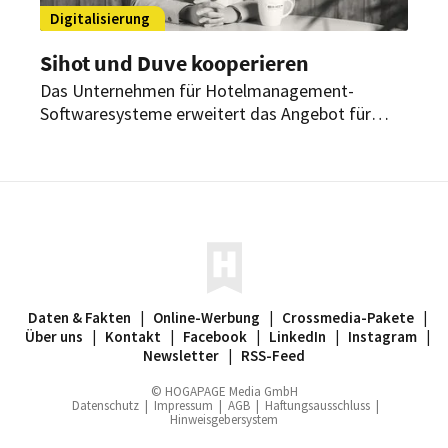
Digitalisierung
Sihot und Duve kooperieren
Das Unternehmen für Hotelmanagement-
Softwaresysteme erweitert das Angebot für
Hoteliers mit der neuen Zusammenarbeit. Durch
die automatisierte Synchronisierung der
Reservierungsinformationen entsteht ein
erheblicher Mehrwert.
Daten & Fakten
|
Online-Werbung
|
Crossmedia-Pakete
|
Über uns
|
Kontakt
|
Facebook
|
LinkedIn
|
Instagram
|
Newsletter
|
RSS-Feed
© HOGAPAGE Media GmbH
Datenschutz
|
Impressum
|
AGB
|
Haftungsausschluss
|
Hinweisgebersystem