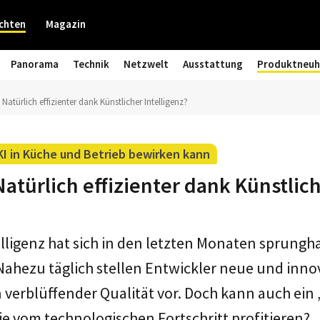
chten
Magazin
Panorama
Technik
Netzwelt
Ausstattung
Produktneuh
 Natürlich effizienter dank Künstlicher Intelligenz?
KI in Küche und Betrieb bewirken kann
Natürlich effizienter dank Künstlic
elligenz hat sich in den letzten Monaten sprungha
Nahezu täglich stellen Entwickler neue und inno
erblüffender Qualität vor. Doch kann auch ein 
e vom technologischen Fortschritt profitieren?