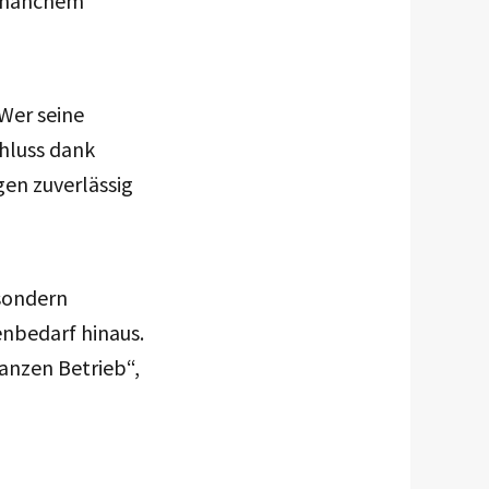
on manchem
 Wer seine
hluss dank
en zuverlässig
 sondern
enbedarf hinaus.
anzen Betrieb“,