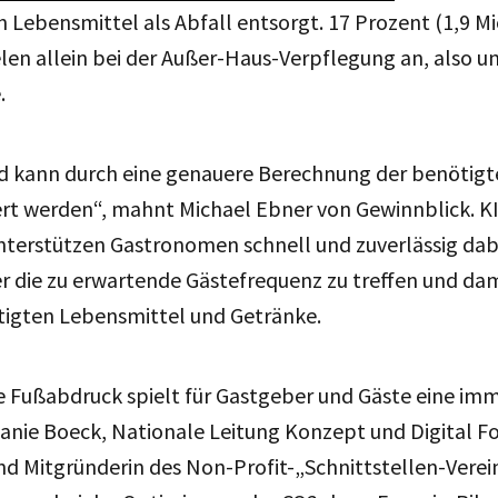
 Lebensmittel als Abfall entsorgt. 17 Prozent (1,9 M
ielen allein bei der Außer-Haus-Verpflegung an, also u
.
nd kann durch eine genauere Berechnung der benötig
ert werden“, mahnt Michael Ebner von Gewinnblick. K
erstützen Gastronomen schnell und zuverlässig dabe
 die zu erwartende Gästefrequenz zu treffen und dam
igten Lebensmittel und Getränke.
e Fußabdruck spielt für Gastgeber und Gäste eine im
fanie Boeck, Nationale Leitung Konzept und Digital F
d Mitgründerin des Non-Profit-„Schnittstellen-Verein