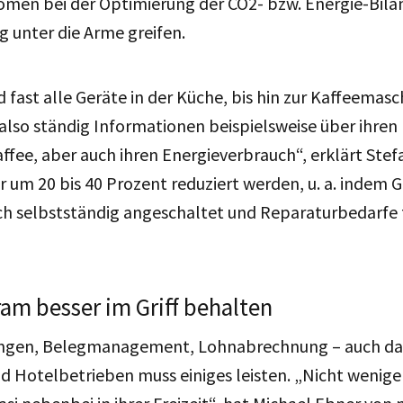
omen bei der Optimierung der CO2- bzw. Energie-Bila
ig unter die Arme greifen.
 fast alle Geräte in der Küche, bis hin zur Kaffeemasc
rn also ständig Informationen beispielsweise über ihren
fee, aber auch ihren Energieverbrauch“, erklärt Stef
r um 20 bis 40 Prozent reduziert werden, u. a. indem G
h selbstständig angeschaltet und Reparaturbedarfe f
am besser im Griff behalten
ngen, Belegmanagement, Lohnabrechnung – auch das
d Hotelbetrieben muss einiges leisten. „Nicht weni