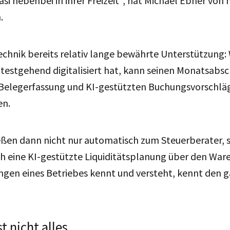
asi nebenbei in ihrer Freizeit“, hat Michael Ebner v
.
Technik bereits relativ lange bewährte Unterstützung:
testgehend digitalisiert hat, kann seinen Monatsabsc
 Belegerfassung und KI-gestützten Buchungsvorschläg
en.
ießen dann nicht nur automatisch zum Steuerberater,
h eine KI-gestützte Liquiditätsplanung über den War
gen eines Betriebes kennt und versteht, kennt den g
t nicht alles