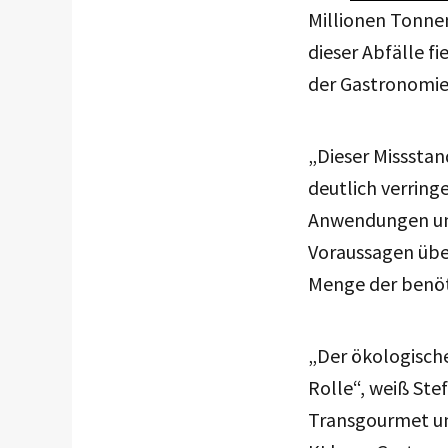
Millionen Tonnen
dieser Abfälle f
der Gastronomie
„Dieser Misssta
deutlich verring
Anwendungen unt
Voraussagen über
Menge der benöt
„Der ökologisch
Rolle“, weiß Ste
Transgourmet un