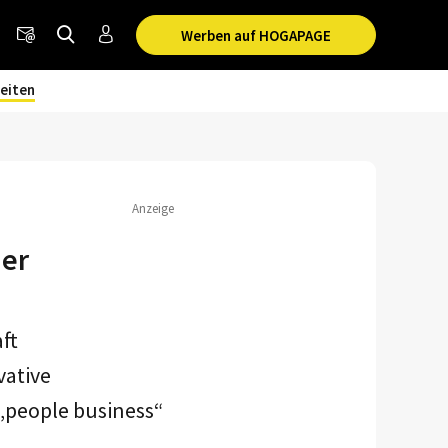
Werben auf HOGAPAGE
eiten
Anzeige
her
ft
vative
„people business“