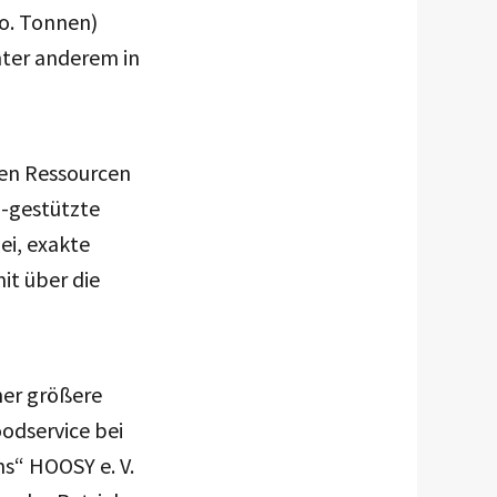
io. Tonnen)
nter anderem in
ten Ressourcen
I-gestützte
i, exakte
it über die
mer größere
oodservice bei
s“ HOOSY e. V.