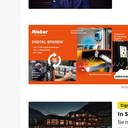
clev
Anze
Dig
In 
Sie i