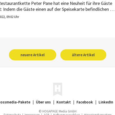
Restaurantkette Peter Pane hat eine Neuheit für ihre Gäste
t: Indem die Gäste einen auf der Speisekarte befindlichen Q
 mit ihrem Smartphone scannen, können sie sich
2022, 09:02 Uhr
ewählte Speisen als Augmented-Reality-Objekte direkt auf
n Esstisch zaubern. Ein weiteres Highlight ist ein neuer
agram-Filter von Peter Pane in Form eines Videospiels.
neuere Artikel
ältere Artikel
rossmedia-Pakete
|
Über uns
|
Kontakt
|
Facebook
|
LinkedIn
© HOGAPAGE Media GmbH
Datenschutz
|
Impressum
|
AGB
|
Haftungsausschluss
|
Hinweisgebersystem