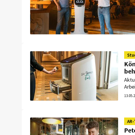
Stu
Kön
beh
Aktu
Arbe
Alpe
13.05.
Dres
Fach
Tech
ank
AR-
Pet