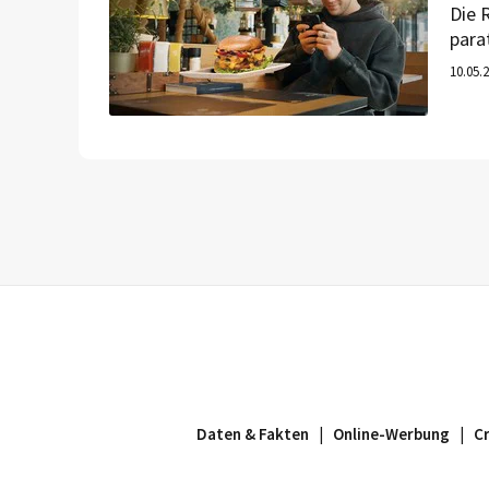
Die 
para
Code
10.05.
ausg
ihre
Inst
Daten & Fakten
|
Online-Werbung
|
C