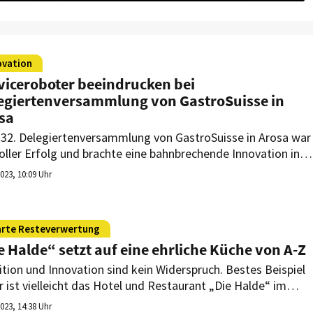
ovation
viceroboter beeindrucken bei
egiertenversammlung von GastroSuisse in
sa
132. Delegiertenversammlung von GastroSuisse in Arosa war
voller Erfolg und brachte eine bahnbrechende Innovation in
Gastronomiebranche hervor: die Serviceroboter.
2023, 10:09 Uhr
rte Resteverwertung
e Halde“ setzt auf eine ehrliche Küche von A-Z
ition und Innovation sind kein Widerspruch. Bestes Beispiel
r ist vielleicht das Hotel und Restaurant „Die Halde“ im
arzwald. Sie setzt auf Regionalität, Authentizität und eine
2023, 14:38 Uhr