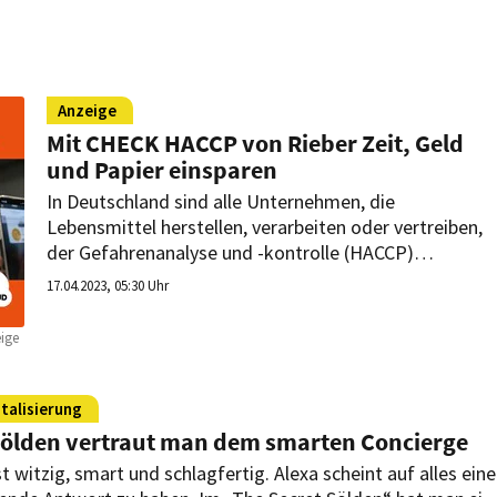
ere Resteverwertungsmethode von Meiko.
Anzeige
Mit CHECK HACCP von Rieber Zeit, Geld
und Papier einsparen
In Deutschland sind alle Unternehmen, die
Lebensmittel herstellen, verarbeiten oder vertreiben,
der Gefahrenanalyse und -kontrolle (HACCP)
verpflichtet – inklusive der lückenlosen
17.04.2023, 05:30 Uhr
Dokumentation. Dies ist ein lästiger, zeitaufwendiger
und kostenintensiver Prozess. Mit CHECK HACCP
ige
liefert Rieber eine digitale, schnelle und papierlose
Lösung für die HACCP-Dokumentationspflicht.
italisierung
Sölden vertraut man dem smarten Concierge
st witzig, smart und schlagfertig. Alexa scheint auf alles eine