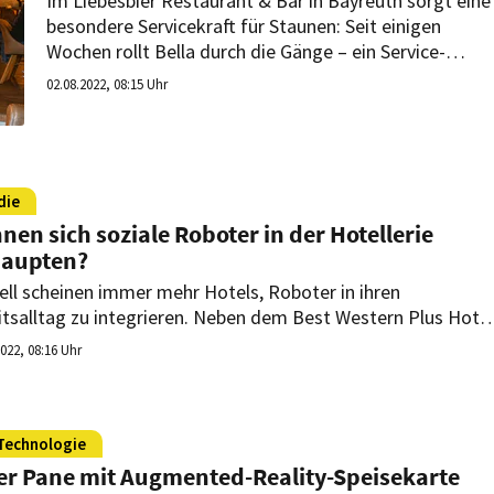
Im Liebesbier Restaurant & Bar in Bayreuth sorgt eine
besondere Servicekraft für Staunen: Seit einigen
Wochen rollt Bella durch die Gänge – ein Service-
Roboter, der die Servicekräfte bei der Arbeit
02.08.2022, 08:15 Uhr
unterstützt.
die
nen sich soziale Roboter in der Hotellerie
aupten?
ell scheinen immer mehr Hotels, Roboter in ihren
itsalltag zu integrieren. Neben dem Best Western Plus Hotel
nhof in Oberstorf setzt zum Beispiel das Pullman Hotel
2022, 08:16 Uhr
den Newa auf Hightech-Robotik. Ein Team der
hochschule Graubünden hat nun analysiert, wie die neue
nologie bei Gästen, den Mitarbeitern und dem Management
ommt.
Technologie
er Pane mit Augmented-Reality-Speisekarte