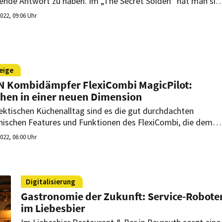
ende Antwort zu haben. Im „The Secret Sölden“ hat man sie
alb auch als feste Mitarbeiterin eingestellt. Wie macht sich
2022, 09:06 Uhr
digitale Concierge?
eige
 Kombidämpfer FlexiCombi MagicPilot:
hen in einer neuen Dimension
ektischen Küchenalltag sind es die gut durchdachten
nischen Features und Funktionen des FlexiCombi, die dem
nder den Rücken stärken. Durch die intuitive Bedienung
2022, 06:00 Uhr
cPilot und dem MKN Gerätekonzept Guided Cooking ist es
erleicht, Aufgaben zu übertragen.
Digitalisierung
Gastronomie der Zukunft: Service-Robote
im Liebesbier