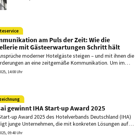
teservice
munikation am Puls der Zeit: Wie die
ellerie mit Gästeerwartungen Schritt hält
Ansprüche moderner Hotelgäste steigen – und mit ihnen die
rderungen an eine zeitgemäße Kommunikation. Um im
bewerb um Komfort, Effizienz und Servicequalität zu
2025, 14:08 Uhr
ehen, ist der Einsatz moderner Kommunikationssysteme
r unerlässlich. Mit einer modernen und effizienten Lösung
en sich Hotels entscheidende Wettbewerbsvorteile
chaffen.
zeichnung
ai gewinnt IHA Start-up Award 2025
Start-up Award 2025 des Hotelverbands Deutschland (IHA)
igt junge Unternehmen, die mit konkreten Lösungen auf
rale Herausforderungen der Hotellerie antworten – und
2025, 09:40 Uhr