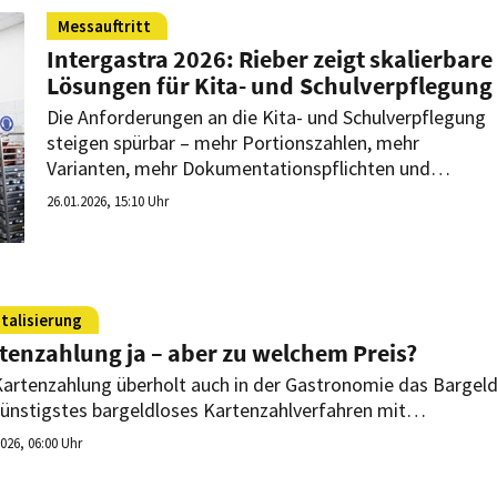
PAGE auf der Messe angesehen.
Messauftritt
Intergastra 2026: Rieber zeigt skalierbare
Lösungen für Kita- und Schulverpflegung
Die Anforderungen an die Kita- und Schulverpflegung
steigen spürbar – mehr Portionszahlen, mehr
Varianten, mehr Dokumentationspflichten und
gleichzeitig der politische Fokus auf funktionierende
26.01.2026, 15:10 Uhr
Mehrwegsysteme. Auf der Intergastra zeigt Rieber
skalierbare Lösungen für die
Gemeinschaftsverpflegung, die hier ansetzen. Im
Mittelpunkt steht ein durchgängiger digitaler GN-
Mehrwegprozess.
italisierung
tenzahlung ja – aber zu welchem Preis?
Kartenzahlung überholt auch in der Gastronomie das Bargeld
günstigstes bargeldloses Kartenzahlverfahren mit
ungsgarantie bietet die girocard dabei echte Kostenvorteile.
2026, 06:00 Uhr