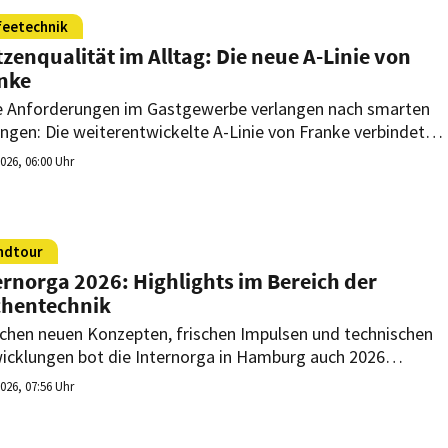
feetechnik
tzenqualität im Alltag: Die neue A-Linie von
nke
 Anforderungen im Gastgewerbe verlangen nach smarten
ngen: Die weiterentwickelte A-Linie von Franke verbindet
ität, Effizienz und digitale Vernetzung. Moderne
2026, 06:00 Uhr
nologien sorgen für konstanten Kaffeegenuss, optimierte
esse und mehr Flexibilität im anspruchsvollen Betriebsalltag
ndtour
ernorga 2026: Highlights im Bereich der
hentechnik
chen neuen Konzepten, frischen Impulsen und technischen
icklungen bot die Internorga in Hamburg auch 2026
reiche Einblicke in die Welt der Profiküche. Welche
2026, 07:56 Uhr
nischen Lösungen den Küchenalltag in Gastronomie und
inschaftsverpflegung künftig prägen könnten, hat sich