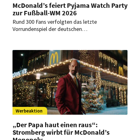
McDonald’s feiert Pyjama Watch Party
zur Fußball-WM 2026
Rund 300 Fans verfolgten das letzte
Vorrundenspiel der deutschen
Fußballnationalmannschaft in einem McDonald’s-
Restaurant in Berlin. Die nächtliche WM-Aktion
setzte auf Public Viewing mit Pyjama-Motto,
Getränke-Refills und prominenter Fußball-
Expertise.
Werbeaktion
„Der Papa haut einen raus“:
Stromberg wirbt für McDonald’s
Monopoly