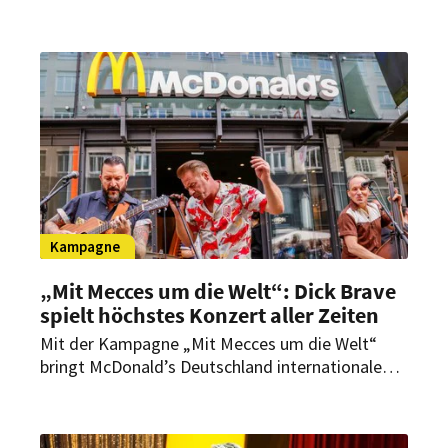
McSpicy von McDonald’s vergießt der Actionstar
seine erste Träne – und genau diese wird jetzt
für den guten Zweck versteigert.
Kampagne
„Mit Mecces um die Welt“: Dick Brave
spielt höchstes Konzert aller Zeiten
Mit der Kampagne „Mit Mecces um die Welt“
bringt McDonald’s Deutschland internationale
Geschmackshighlights in die Restaurants – und
Rockabilly-Star Dick Brave auf die Bühne seines
höchsten Konzerts aller Zeiten.