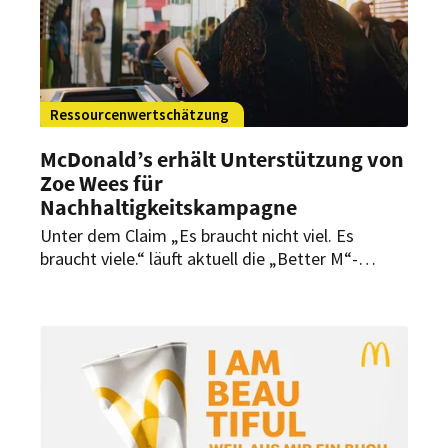
Ressourcenwertschätzung
McDonald’s erhält Unterstützung von
Zoe Wees für
Nachhaltigkeitskampagne
Unter dem Claim „Es braucht nicht viel. Es
braucht viele.“ läuft aktuell die „Better M“-
Kampagne zum Thema
Ressourcenwertschätzung. Gemeinsam mit Zoe
Wees zeigt McDonald’s Deutschland, wie wichtig
es ist, leere Verpackungen nach Gebrauch korrekt
zu entsorgen und sie in Kreisläufe
zurückzuführen. Dafür verleiht die Sängerin
einem bekannten Songklassiker neues Leben.