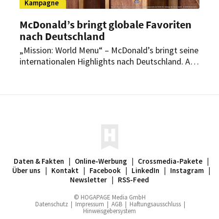
Kampagne
McDonald’s bringt globale Favoriten
nach Deutschland
„Mission: World Menu“ – McDonald’s bringt seine
internationalen Highlights nach Deutschland. Ab
dem 1. Juli stehen 23 Produkte aus 16 Ländern
auf der Speisekarte des Systemgastronomen.
Daten & Fakten
|
Online-Werbung
|
Crossmedia-Pakete
|
Über uns
|
Kontakt
|
Facebook
|
LinkedIn
|
Instagram
|
Newsletter
|
RSS-Feed
© HOGAPAGE Media GmbH
Datenschutz
|
Impressum
|
AGB
|
Haftungsausschluss
|
Hinweisgebersystem