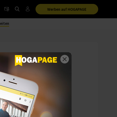
Werben auf HOGAPAGE
eiten
stehen trendige
 sollen. Begleitet
legten Kampagne.