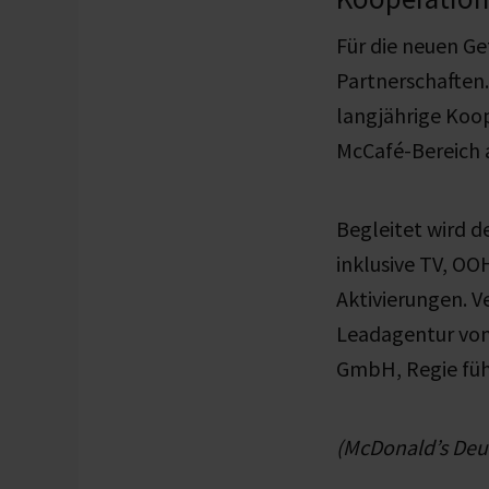
Für die neuen G
Partnerschaften
langjährige
Koop
McCafé-Bereich 
Begleitet wird 
inklusive TV, OO
Aktivierungen.
V
Leadagentur von
GmbH, Regie führ
(McDonald’s Deu