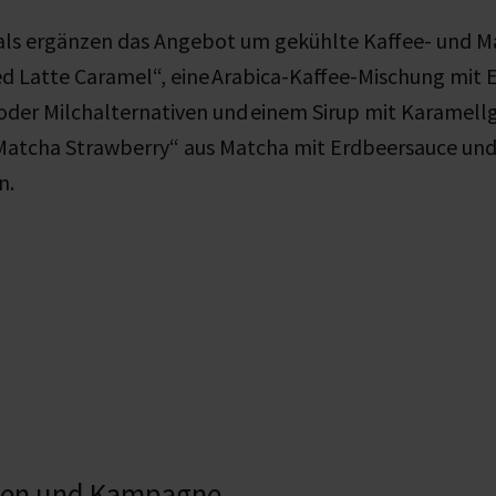
ials ergänzen das Angebot um gekühlte Kaffee- und 
ed Latte Caramel“, eine Arabica-Kaffee-Mischung mit E
 oder Milchalternativen und einem Sirup mit Karamel
 Matcha Strawberry“ aus Matcha mit Erdbeersauce und
n.
nen und Kampagne