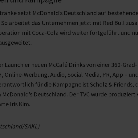
etränke setzt McDonald’s Deutschland auf bestehend
. So arbeitet das Unternehmen jetzt mit Red Bull zu
eration mit Coca-Cola wird weiter fortgeführt und n
ausgeweitet.
der Launch
er neuen McCafé Drinks
von einer 360-Gra
H, Online-Werbung, Audio, Social Media, PR, App – und
erantwortlich für die Kampagne ist Scholz & Friends, 
 McDonald’s Deutschland. Der TVC wurde produziert
te Iris Kim.
tschland/SAKL)