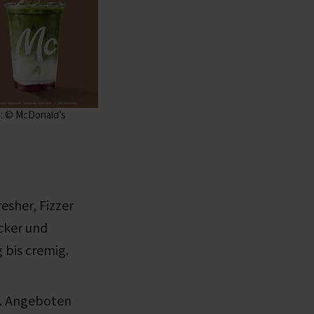
o: © McDonald’s
esher, Fizzer
cker und
g bis cremig
.
s. Angeboten