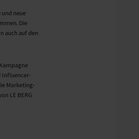
e und neue
sammen. Die
un auch auf den
d-Kampagne
 Influencer-
die Marketing-
 von LE BERG