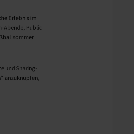
he Erlebnis im
h-Abende, Public
Fußballsommer
te und Sharing-
es“ anzuknüpfen,