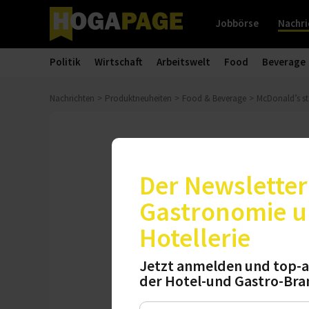
Jobbörse
Nachri
Politik
Wirtschaft
Arbeitswelt
Food
Beverage
Nachrichten
Produktneuheiten
Food & Beverage
McDonald’s s
Fußballsommer
McDonald’s s
Der Newsletter 
Gastronomie 
Mit neuen Food-Pr
Hotellerie
McDonald’s Deutsch
Mittelpunkt stehe
Jetzt anmelden und top-a
Momente.
der Hotel-und Gastro-Bra