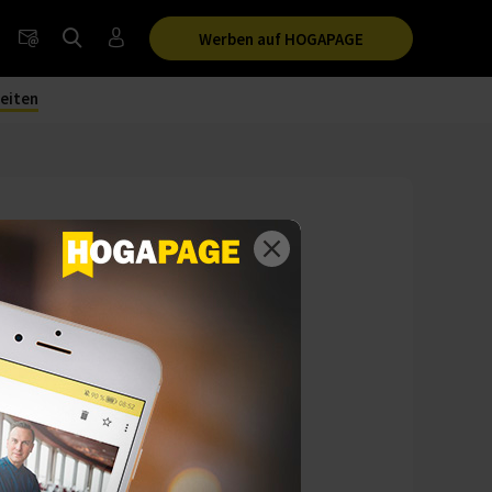
Werben auf HOGAPAGE
eiten
026
-Aktionen stimmt
6 ein. Im
 und Sharing-