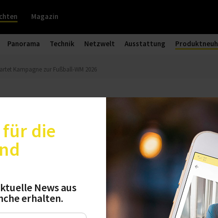
chten
Magazin
Panorama
Technik
Netzwelt
Ausstattung
Produktneuh
tartet Kampagne zur Fußball-WM 2026
tartet Kampagne zur Fußball-WM 2
für die
und
odukten, einem eigenen Song und Social-Media
land auf die FIFA Fußball-Weltmeisterschaft 202
n gemeinsame Erlebnisse rund um Public Viewing
ktuelle News aus
nche erhalten.