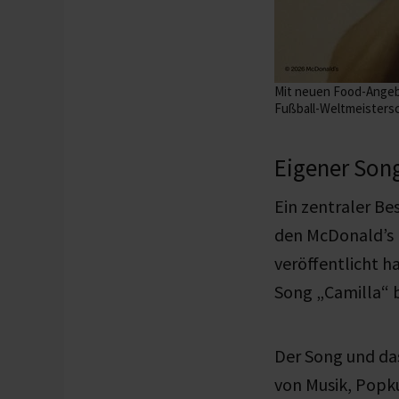
Mit neuen Food-Angeb
Fußball-Weltmeistersc
Eigener So
Ein zentraler Be
den McDonald’s
veröffentlicht h
Song „Camilla“ 
Der Song und da
von Musik, Popk