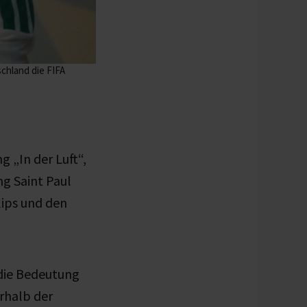
chland die FIFA
g „In der Luft“,
g Saint Paul
lips und den
die Bedeutung
rhalb der