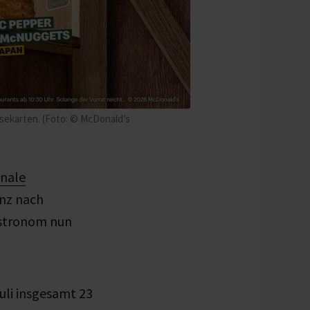
isekarten. (Foto: © McDonald’s
onale
anz nach
astronom nun
Juli insgesamt
23