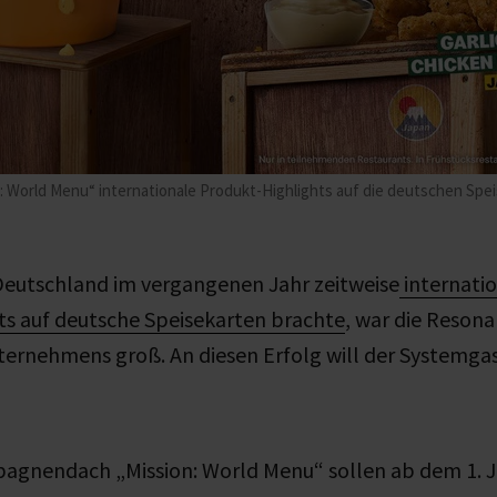
: World Menu“ internationale Produkt-Highlights auf die deutschen Spe
Deutschland im vergangenen Jahr zeitweise
internati
ts auf deutsche Speisekarten brachte
, war die Reson
ernehmens groß. An diesen Erfolg will der Systemg
gnendach „Mission: World Menu“ sollen a
b dem 1. 