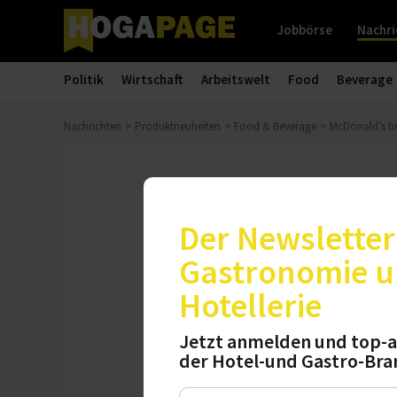
Jobbörse
Nachri
Politik
Wirtschaft
Arbeitswelt
Food
Beverage
Nachrichten
Produktneuheiten
Food & Beverage
McDonald’s br
Kampagne
McDonald’s b
Der Newsletter 
Gastronomie 
„Mission: World Me
Hotellerie
Deutschland. Ab de
des Systemgastro
Jetzt anmelden und top-a
der Hotel-und Gastro-Bra
Dienstag, 30.06.2026, 14:25 