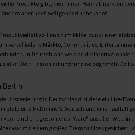
eiche Produkte gibt, die in ihren Heimatmärkten ber
n Ländern aber noch weitgehend unbekannt.
Produktvielfalt soll nun zum Mittelpunkt einer globa
 um
verschiedene Märkte, Communities, Entertainme
verbinden
. In Deutschland werden die internationalen 
us aller Welt“ inszeniert und für eine begrenzte Zeit
 Berlin
r Inszenierung in Deutschland bildete ein Live-Event 
uni platzierte McDonald’s Deutschland einen auffälli
r vermeintlich „gestohlenen Ware“ aus aller Welt in d
ainer war mit einem großen Tresorschloss gesichert u