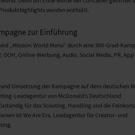
ebnis. Denn am Ende wurde der Container geöffnet u
 Produkthighlights wurden enthüllt.
mpagne zur Einführung
wird „Mission: World Menu“ durch eine 360-Grad-Kamp
 OOH, Online-Werbung, Audio, Social Media, PR, App-
n und Umsetzung der Kampagne auf dem deutschen Ma
keting-Leadagentur von McDonald’s Deutschland
Zuständig für das Scouting, Handling und die Feinkon
ionen ist We Are Era, Leadagentur für Creator- und
ting.