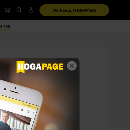
Werben auf HOGAPAGE
eiten
chland
ighlights nach
 der Speisekarte