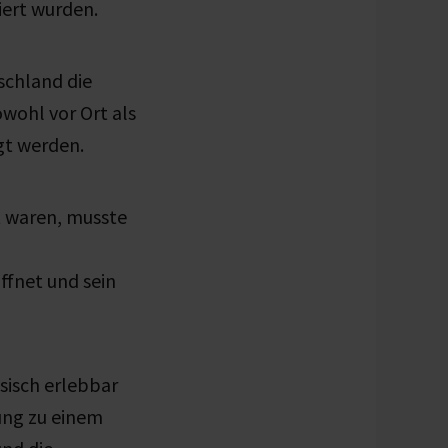
iert wurden.
chland die
owohl vor Ort als
gt werden.
t waren, musste
ffnet und sein
isch erlebbar
ung zu einem