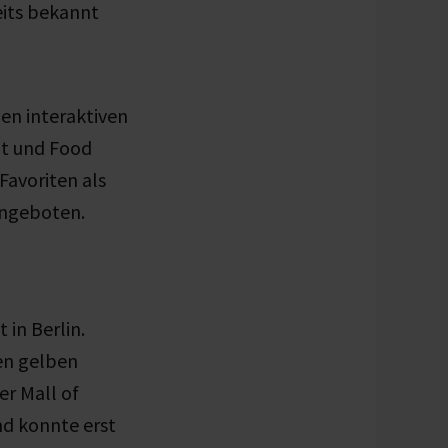
eits bekannt
len interaktiven
nt und Food
Favoriten als
 angeboten.
in Berlin.
gen gelben
er Mall of
nd konnte erst