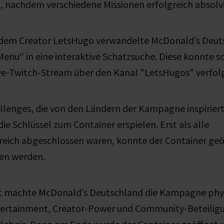
, nachdem verschiedene Missionen erfolgreich absolv
em Creator LetsHugo verwandelte McDonald’s Deuts
Menu“ in eine interaktive Schatzsuche. Diese konnte s
ive-Twitch-Stream über den
Kanal
"
LetsHugos" verfol
llenges, die von den Ländern der Kampagne inspirier
die Schlüssel zum Container erspielen. Erst als alle
reich
abgeschlossen waren, konnte der Container geö
ben werden.
t machte McDonald’s Deutschland die Kampagne phys
ertainment, Creator-Power und Community-Beteilig