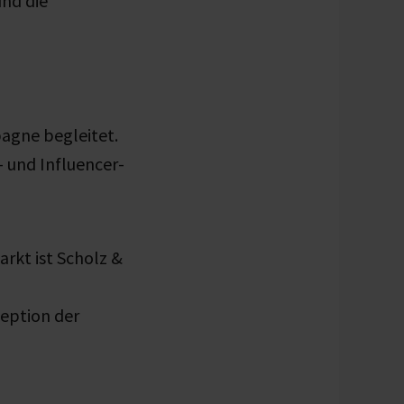
nd die
agne begleitet.
 und Influencer-
rkt ist Scholz &
zeption der