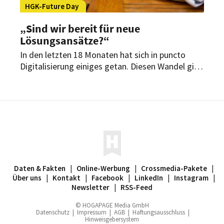
HGK-Future Day
„Sind wir bereit für neue
Lösungsansätze?“
In den letzten 18 Monaten hat sich in puncto
Digitalisierung einiges getan. Diesen Wandel gilt
es nun zu nutzen, um einerseits den Erwartungen
der Gäste gerecht zu werden und andererseits
von den Vorteilen zu profitieren.
Daten & Fakten
|
Online-Werbung
|
Crossmedia-Pakete
|
Über uns
|
Kontakt
|
Facebook
|
LinkedIn
|
Instagram
|
Newsletter
|
RSS-Feed
© HOGAPAGE Media GmbH
Datenschutz
|
Impressum
|
AGB
|
Haftungsausschluss
|
Hinweisgebersystem