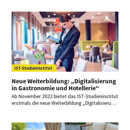
Thüringen können nun von staatlichen
Zuschüssen für IT-Investitionen profitieren.
IST-Studieninstitut
Neue Weiterbildung: „Digitalisierung
in Gastronomie und Hotellerie“
Ab November 2022 bietet das IST-Studieninstitut
erstmals die neue Weiterbildung „Digitalisierung
in Gastronomie und Hotellerie“ an. Mit diesem
Kurs zeigt das Studieninstitut, wie sich Betriebe
digital aufstellen können, um nicht nur Kosten zu
sparen und mehr Umsatz zu generieren, sondern