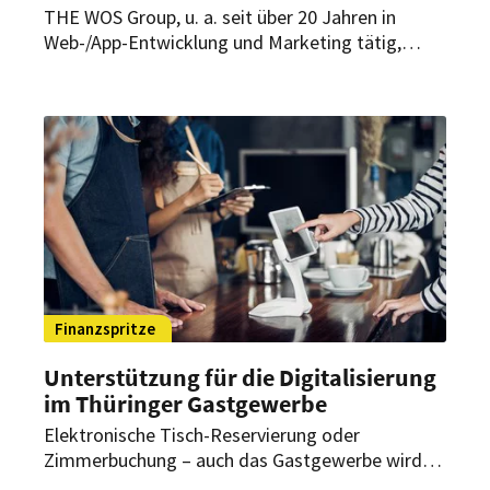
THE WOS Group, u. a. seit über 20 Jahren in
Web-/App-Entwicklung und Marketing tätig,
bringt umfangreiche Erfahrungen aus
Gastronomie und Hotellerie mit. In enger
Zusammenarbeit mit Gastronomen wurde
4takeaway gegründet, um das Gastgewerbe bei
der Digitalisierung zu unterstützen und
langfristige Kundengewinnung zu schaffen.
Finanzspritze
Unterstützung für die Digitalisierung
im Thüringer Gastgewerbe
Elektronische Tisch-Reservierung oder
Zimmerbuchung – auch das Gastgewerbe wird
immer digitaler. Gastronomen und Hoteliers in