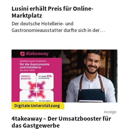
Lusini erhält Preis für Online-
Marktplatz
Der deutsche Hotellerie- und
Gastronomieausstatter durfte sich in der
vergangenen Woche über eine Auszeichnung
freuen. Auf der Mirakl Summit in München erhielt
das Unternehmen einen Award in der Kategorie
„Grow Bigger“.
Digitale Unterstützung
Anzeige
4takeaway – Der Umsatzbooster für
das Gastgewerbe