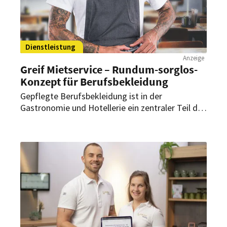
Dienstleistung
Anzeige
Greif Mietservice – Rundum-sorglos-
Konzept für Berufsbekleidung
Gepflegte Berufsbekleidung ist in der
Gastronomie und Hotellerie ein zentraler Teil des
Markenauftritts. Mit seinem Mietservice für
Berufsbekleidung bietet Greif Mietwäsche ein
Rundum-sorglos-Konzept, das Betriebe
organisatorisch entlastet, Kosten planbar macht
und gleichzeitig Nachhaltigkeit sowie
professionelles Auftreten in den Fokus stellt.