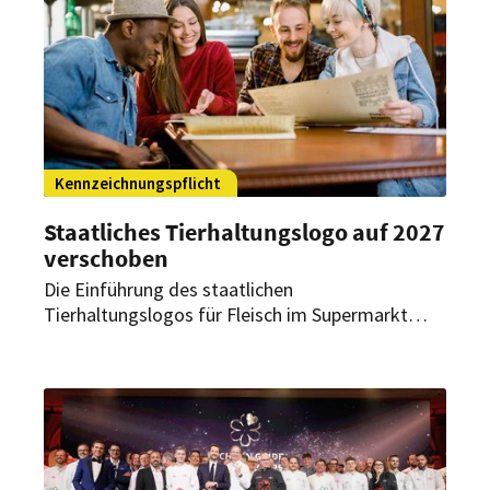
Kennzeichnungspflicht
Staatliches Tierhaltungslogo auf 2027
verschoben
Die Einführung des staatlichen
Tierhaltungslogos für Fleisch im Supermarkt
verzögert sich erneut: Die Pflichtkennzeichnung
soll nun 2027 starten – zunächst für
Schweinefleisch. Union und SPD wollen das
System bis dahin überarbeiten und dann auch auf
Restaurants und Kantinen ausweiten.