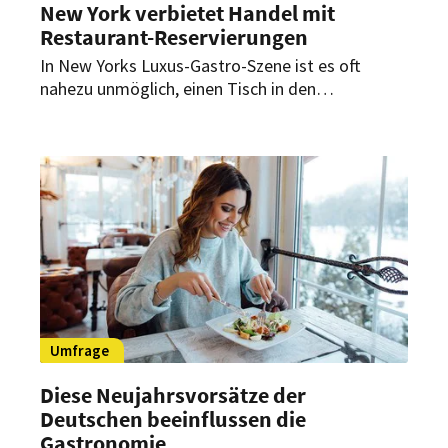
New York verbietet Handel mit
Restaurant-Reservierungen
In New Yorks Luxus-Gastro-Szene ist es oft
nahezu unmöglich, einen Tisch in den
angesagtesten Restaurants zu bekommen.
Hinter den Kulissen floriert daher der Handel mit
Reservierungen. Ein neues Gesetz soll jetzt
Schluss damit machen. Es gibt Befürworter und
Kritiker.
Umfrage
Diese Neujahrsvorsätze der
Deutschen beeinflussen die
Gastronomie