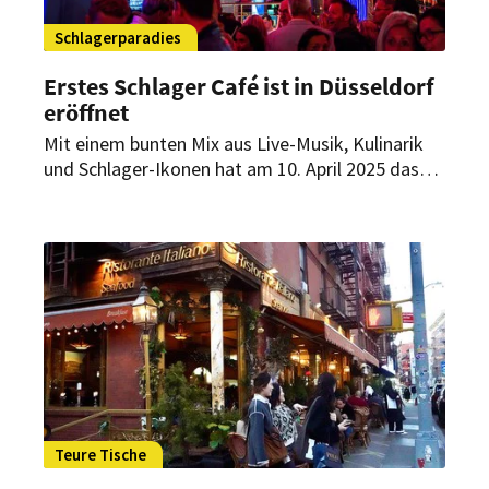
Schlagerparadies
Erstes Schlager Café ist in Düsseldorf
eröffnet
Mit einem bunten Mix aus Live-Musik, Kulinarik
und Schlager-Ikonen hat am 10. April 2025 das
neue Schlager Café im Düsseldorfer Schlösser
Quartier offiziell eröffnet. Auf über 2.000
Quadratmetern vereint das Konzept kulinarisch,
dekorativ und konzeptionell Gastronomie mit
Show.
Teure Tische