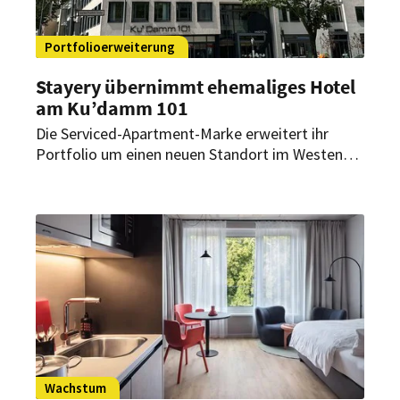
Portfolioerweiterung
Stayery übernimmt ehemaliges Hotel
am Ku’damm 101
Die Serviced-Apartment-Marke erweitert ihr
Portfolio um einen neuen Standort im Westen
Berlins. Ergänzend zu den bestehenden Häusern
bzw. Projekten im nördlichen, östlichen und
zentralen Stadtgebiet, sichert sich Stayery damit
eine strategisch starke Adresse direkt am
Kurfürstendamm.
Wachstum