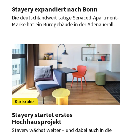
Stayery expandiert nach Bonn
Die deutschlandweit tätige Serviced-Apartment-
Marke hat ein Bürogebäude in der Adenauerallee
90 in Bonn von der Ampega erworben. Die
Immobilie soll zu einem Serviced-Apartment-
Haus mit 79 Einheiten und umfangreichen
Community-Flächen umgewandelt werden. Die
Eröffnung ist für Mitte 2027 geplant.
Karlsruhe
Stayery startet erstes
Hochhausprojekt
Stayery wächst weiter – und dabei auch in die