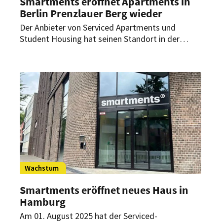
Smartments eröffnet Apartments in
Berlin Prenzlauer Berg wieder
Der Anbieter von Serviced Apartments und
Student Housing hat seinen Standort in der
Hauptstadt nach umfassender Modernisierung
erneut in Betrieb genommen. Im Mittelpunkt
stehen zusätzliche Kategorien sowie ein
überarbeitetes Aufenthalts- und
Betreuungskonzept.
Wachstum
Smartments eröffnet neues Haus in
Hamburg
Am 01. August 2025 hat der Serviced-