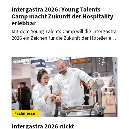
Intergastra 2026: Young Talents
Camp macht Zukunft der Hospitality
erlebbar
Mit dem Young Talents Camp will die Intergastra
2026 ein Zeichen für die Zukunft der Hotellerie
und Gastronomie setzen. In Halle 7 am Stand
7D72 soll eine Erlebnisfläche entstehen, auf der
junge Menschen aus ganz Deutschland
zusammenkommen, neue Perspektiven
gewinnen und Hospitality praxisnah erleben
können.
Fachmesse
Intergastra 2026 rückt