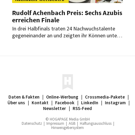
Rudolf Achenbach Preis: Sechs Azubis
erreichen Finale
In drei Halbfinals traten 24 Nachwuchstalente
gegeneinander an und zeigten ihr Können unter
Wettbewerbsbedingungen. Am Ende sicherten
sich sechs von ihnen einen Platz in der Endrunde.
Daten & Fakten
|
Online-Werbung
|
Crossmedia-Pakete
|
Über uns
|
Kontakt
|
Facebook
|
LinkedIn
|
Instagram
|
Newsletter
|
RSS-Feed
© HOGAPAGE Media GmbH
Datenschutz
|
Impressum
|
AGB
|
Haftungsausschluss
|
Hinweisgebersystem