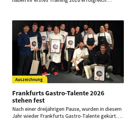
absolviert. In der Degustationsküche ihres neuen
Platin-Sponsors Transgourmet in Riedstadt bei
Frankfurt bereiteten sich die Teams auf den
nächsten Wettbewerb sowie die
Weltmeisterschaft vor.
Auszeichnung
Frankfurts Gastro-Talente 2026
stehen fest
Nach einer dreijährigen Pause, wurden in diesem
Jahr wieder Frankfurts Gastro-Talente gekürt.
Ausgezeichnet wurden Spitzenkräfte aus Küche
und Bar in der Individualgastronomie.